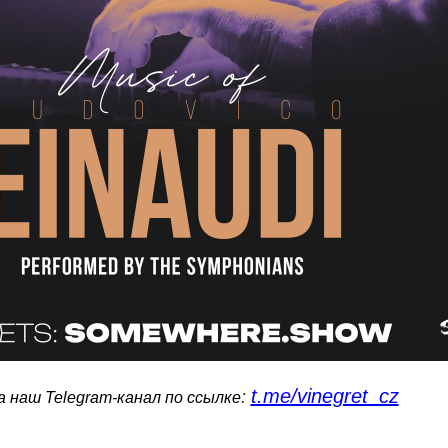
t.me/vinegret_cz
:
 наш Telegram-канал по ссылке