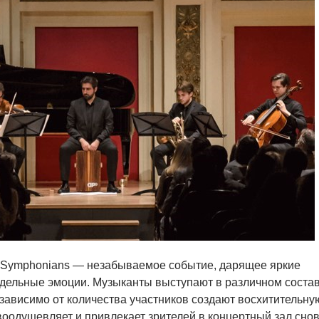
 Symphonians — незабываемое событие, дарящее яркие
дельные эмоции. Музыканты выступают в различном состав
независимо от количества участников создают восхитительну
воодушевляет и привлекает зрителей в концертный зал снов