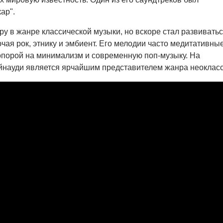
ар".
ру в жанре классической музыки, но вскоре стал развиватьс
ючая рок, этнику и эмбиент. Его мелодии часто медитативные
опорой на минимализм и современную поп-музыку. На
йнауди является ярчайшим представителем жанра неокласс