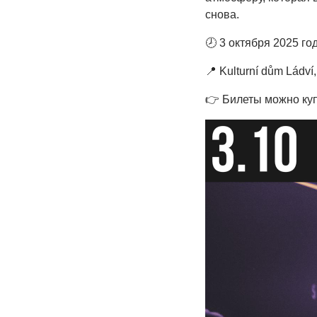
снова.
🕗
3 октября 2025 год
📍
Kulturní dům Ládví,
👉
Билеты можно ку