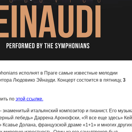
honians исполнят в Праге самые известные мелодии
итора Людовико Эйнауди. Концерт состоится в пятницу,
3
пить по
этой ссылке.
знаменитый итальянский композитор и пианист. Его музык
ерный лебедь» Даррена Аронофски, «Я все еще здесь» Кей
Ксавье Долана, французской драме «1+1» и многих других
х мировую известность. Один из его саундтреков был