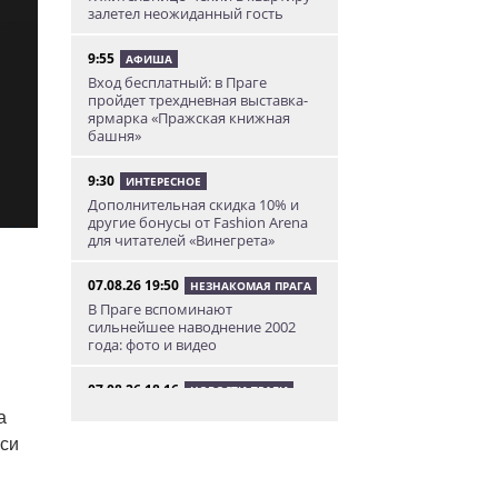
залетел неожиданный гость
9:55
АФИША
Вход бесплатный: в Праге
пройдет трехдневная выставка-
ярмарка «Пражская книжная
башня»
9:30
ИНТЕРЕСНОЕ
Дополнительная скидка 10% и
другие бонусы от Fashion Arena
для читателей «Винегрета»
07.08.26 19:50
НЕЗНАКОМАЯ ПРАГА
В Праге вспоминают
сильнейшее наводнение 2002
года: фото и видео
07.08.26 18:16
НОВОСТИ ПРАГИ
В Праге мужчина сразу после
а
ограбления ювелирного
си
магазина сел на автобус до Брно
07.08.26 17:12