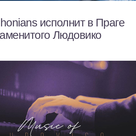
honians исполнит в Праге
наменитого Людовико