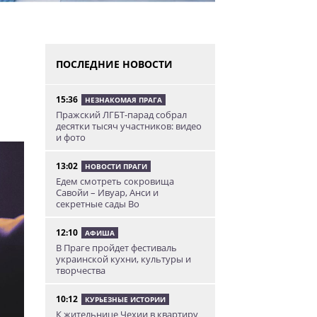
ПОСЛЕДНИЕ НОВОСТИ
15:36
НЕЗНАКОМАЯ ПРАГА
Пражский ЛГБТ-парад собрал
десятки тысяч участников: видео
и фото
13:02
НОВОСТИ ПРАГИ
Едем смотреть сокровища
Савойи – Ивуар, Анси и
секретные сады Во
12:10
АФИША
В Праге пройдет фестиваль
украинской кухни, культуры и
творчества
10:12
КУРЬЕЗНЫЕ ИСТОРИИ
К жительнице Чехии в квартиру