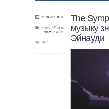
The Symp
01.10.2025 8:30
музыку з
Новости Праги,
Новости Чехии
Эйнауди
1600