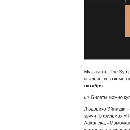
Музыканты The Symp
итальянского композ
октября.
👉
Билеты можно ку
Людовико Эйнауди — 
звучит в фильмах «Ч
Аффлека, «Мамочка» 
картинах, получивши