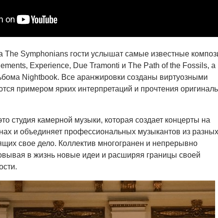
а The Symphonians гости услышат самые известные композ
ements, Experience, Due Tramonti и The Path of the Fossils, а
ьбома Nightbook. Все аранжировки созданы виртуозными
тся примером ярких интерпретаций и прочтения оригинал
то студия камерной музыки, которая создает концерты на
нах и объединяет профессиональных музыкантов из разны
ящих свое дело. Коллектив многогранен и непрерывно
овывая в жизнь новые идеи и расширяя границы своей
ости.