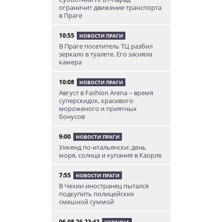
ограничит движение транспорта
в Праге
10:55
НОВОСТИ ПРАГИ
В Праге посетитель ТЦ разбил
зеркало в туалете. Его засняла
камера
10:08
НОВОСТИ ПРАГИ
Август в Fashion Arena – время
суперскидок, красивого
мороженого и приятных
бонусов
9:00
НОВОСТИ ПРАГИ
Уикенд по-итальянски: день
моря, солнца и купания в Каорле
7:55
НОВОСТИ ПРАГИ
В Чехии иностранец пытался
подкупить полицейских
смешной суммой
06.08.26 23:43
УКРАИНА