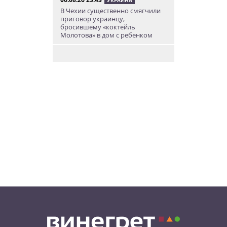
В Чехии существенно смягчили
приговор украинцу,
бросившему «коктейль
Молотова» в дом с ребенком
06.08.26 19:38
АФИША
В Праге пройдет рыцарский
«Турнир королей»
06.08.26 18:14
НОВОСТИ ПРАГИ
В Праге очевидцы спасли
пенсионерку, упавшую на
рельсы в метро
06.08.26 15:31
НОВОСТИ ПРАГИ
Как найти надёжного мастера в
Праге: советы для экспатов и
жителей Чехии