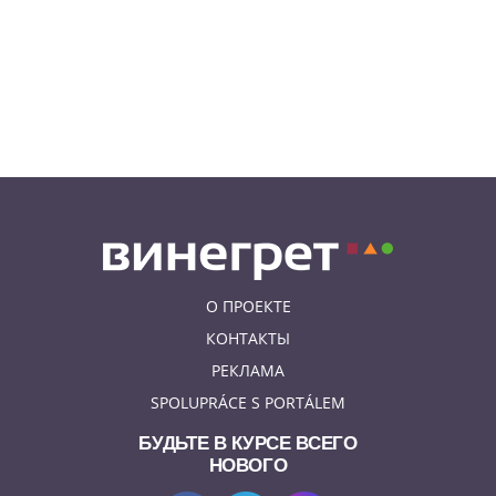
интернет-комментаторы
ненавидят сильнее всего
08.08.26 15:36
НЕЗНАКОМАЯ ПРАГА
Пражский ЛГБТ-парад собрал
десятки тысяч участников: видео
и фото
О ПРОЕКТЕ
КОНТАКТЫ
РЕКЛАМА
SPOLUPRÁCE S PORTÁLEM
БУДЬТЕ В КУРСЕ ВСЕГО
НОВОГО