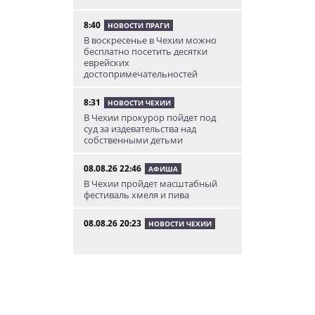
8:40
НОВОСТИ ПРАГИ
В воскресенье в Чехии можно
бесплатно посетить десятки
еврейских
достопримечательностей
8:31
НОВОСТИ ЧЕХИИ
В Чехии прокурор пойдет под
суд за издевательства над
собственными детьми
08.08.26 22:46
АФИША
В Чехии пройдет масштабный
фестиваль хмеля и пива
08.08.26 20:23
НОВОСТИ ЧЕХИИ
В Чехии поезд зажал детскую
коляску в дверях и протащил
мать по перрону
08.08.26 19:00
ИНТЕРЕСНОЕ
Исследование: кого чешские