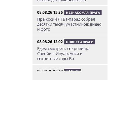
08.08.26 15:36
НЕЗНАКОМАЯ ПРАГА
Пражский ЛГБТ-парад собрал
десятки тысяч участников: видео
и фото
08.08.26 13:02
НОВОСТИ ПРАГИ
Едем смотреть сокровища
Савойи – Ивуар, Анси и
секретные сады Во
08.08.26 12:10
АФИША
В Праге пройдет фестиваль
украинской кухни, культуры и
творчества
08.08.26 10:12
КУРЬЕЗНЫЕ ИСТОРИИ
К жительнице Чехии в квартиру
залетел неожиданный гость
08.08.26 9:55
АФИША
Вход бесплатный: в Праге