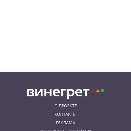
04.08.26 23:50
АФИША
В Праге состоится слет
владельцев DeLorean. Вход
бесплатный
04.08.26 18:23
НОВОСТИ ПРАГИ
В Праге пассажирка выпрыгнула
из движущегося поезда
О ПРОЕКТЕ
КОНТАКТЫ
РЕКЛАМА