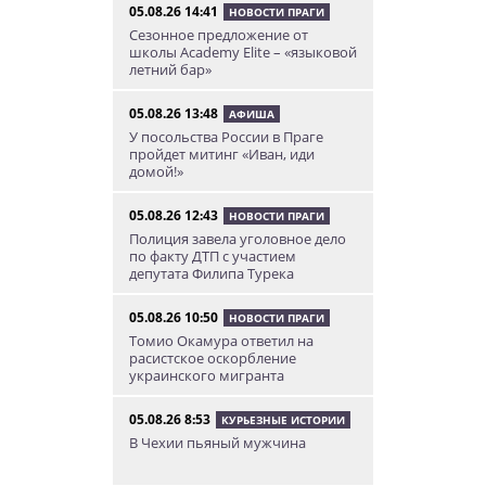
05.08.26 14:41
НОВОСТИ ПРАГИ
Сезонное предложение от
школы Academy Elite – «языковой
летний бар»
05.08.26 13:48
АФИША
У посольства России в Праге
пройдет митинг «Иван, иди
домой!»
05.08.26 12:43
НОВОСТИ ПРАГИ
Полиция завела уголовное дело
по факту ДТП с участием
депутата Филипа Турека
05.08.26 10:50
НОВОСТИ ПРАГИ
Томио Окамура ответил на
расистское оскорбление
украинского мигранта
05.08.26 8:53
КУРЬЕЗНЫЕ ИСТОРИИ
В Чехии пьяный мужчина
перелез двухметровый забор и
искупался в чужом бассейне