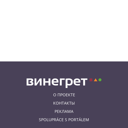
07.08.26 18:16
НОВОСТИ ПРАГИ
В Праге мужчина сразу после
ограбления ювелирного
магазина сел на автобус до Брно
07.08.26 17:12
КУРЬЕЗНЫЕ ИСТОРИИ
В Чехии расследование кражи
деревьев вывело полицию на
бобра
О ПРОЕКТЕ
КОНТАКТЫ
РЕКЛАМА
SPOLUPRÁCE S PORTÁLEM