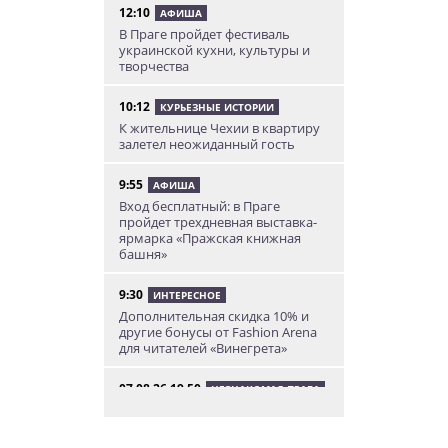
12:10
АФИША
В Праге пройдет фестиваль
украинской кухни, культуры и
творчества
10:12
КУРЬЕЗНЫЕ ИСТОРИИ
К жительнице Чехии в квартиру
залетел неожиданный гость
9:55
АФИША
Вход бесплатный: в Праге
пройдет трехдневная выставка-
ярмарка «Пражская книжная
башня»
9:30
ИНТЕРЕСНОЕ
Дополнительная скидка 10% и
другие бонусы от Fashion Arena
для читателей «Винегрета»
07.08.26 19:50
НЕЗНАКОМАЯ ПРАГА
В Праге вспоминают
сильнейшее наводнение 2002
года: фото и видео