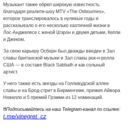
Музыкант также обрел широкую известность
благодаря реалити-шоу MTV «The Osbournes»,
которое транслировалось в нулевые годы и
рассказывало о его несколько хаотичной жизни в
Лос-Анджелесе с женой Шэрон и двумя детьми, Келли
и Джеком.
За свою карьеру Осборн был дважды введен в Зал
славы британской музыки и Зал славы рок-н-ролла
США — в составе Black Sabbath и как сольный
артист.
У него также есть звезды на Голливудской аллее
славы и на Брод-стрит в Бирмингеме, премия Айвора
Новелло и 5 премий Грэмми из 12 номинаций.
:
❗️❗️
Подписывайтесь на наш Telegram-канал по ссылке
t.me/vinegret_cz