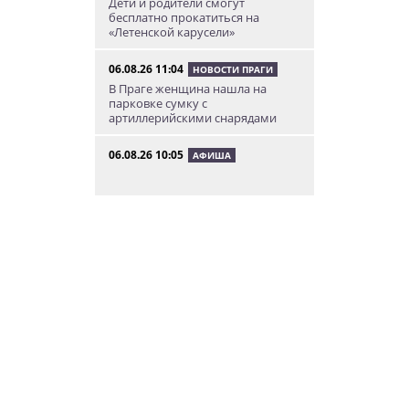
Дети и родители смогут
бесплатно прокатиться на
«Летенской карусели»
06.08.26 11:04
НОВОСТИ ПРАГИ
В Праге женщина нашла на
парковке сумку с
артиллерийскими снарядами
06.08.26 10:05
АФИША
В Праге пройдет фестиваль
нового цирка Letní Letná.
Многие выступления будут
бесплатными
06.08.26 8:04
НОВОСТИ ПРАГИ
Уикенд принесет жителям Чехии
передышку от экстремальной
жары
05.08.26 21:51
АФИША
В пражском ЛГБТ-параде будет
русскоязычная колонна