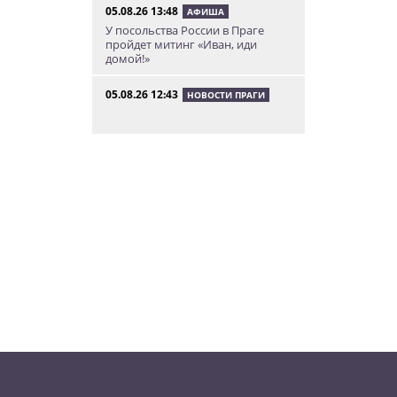
05.08.26 13:48
АФИША
У посольства России в Праге
пройдет митинг «Иван, иди
домой!»
05.08.26 12:43
НОВОСТИ ПРАГИ
Полиция завела уголовное дело
по факту ДТП с участием
депутата Филипа Турека
05.08.26 10:50
НОВОСТИ ПРАГИ
Томио Окамура ответил на
расистское оскорбление
украинского мигранта
05.08.26 8:53
КУРЬЕЗНЫЕ ИСТОРИИ
В Чехии пьяный мужчина
перелез двухметровый забор и
искупался в чужом бассейне