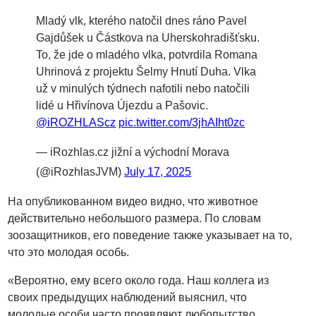
Mladý vlk, kterého natočil dnes ráno Pavel
Gajdůšek u Částkova na Uherskohradišťsku.
To, že jde o mladého vlka, potvrdila Romana
Uhrinová z projektu Šelmy Hnutí Duha. Vlka
už v minulých týdnech nafotili nebo natočili
lidé u Hřivínova Újezdu a Pašovic.
@iROZHLAScz
pic.twitter.com/3jhAIht0zc
— iRozhlas.cz jižní a východní Morava
(@iRozhlasJVM)
July 17, 2025
На опубликованном видео видно, что животное
действительно небольшого размера. По словам
зоозащитников, его поведение также указывает на то,
что это молодая особь.
«Вероятно, ему всего около года. Наш коллега из
своих предыдущих наблюдений выяснил, что
молодые особи часто проявляют любопытство.