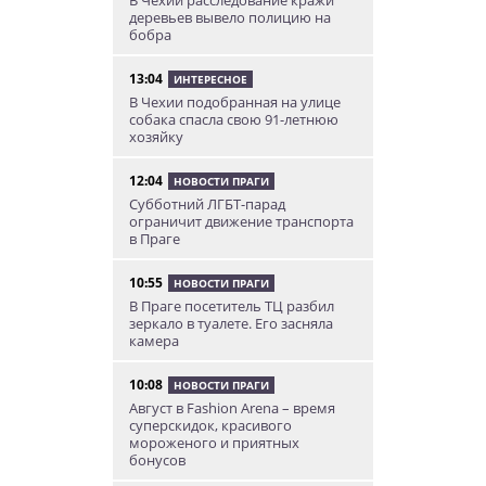
В Чехии расследование кражи
деревьев вывело полицию на
бобра
13:04
ИНТЕРЕСНОЕ
В Чехии подобранная на улице
собака спасла свою 91-летнюю
хозяйку
12:04
НОВОСТИ ПРАГИ
Субботний ЛГБТ-парад
ограничит движение транспорта
в Праге
10:55
НОВОСТИ ПРАГИ
В Праге посетитель ТЦ разбил
зеркало в туалете. Его засняла
камера
10:08
НОВОСТИ ПРАГИ
Август в Fashion Arena – время
суперскидок, красивого
мороженого и приятных
бонусов