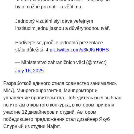
bylo možné poznat – a věřit mu.
Jednotný vizuální styl dává veřejným
institucím jednu jasnou a důvěryhodnou tvář.
Podívejte se, proč je jednotná prezentace
státu důležitá. ⬇️
pic.twitter.com/q3kJKrH0HS
— Ministerstvo zahraničních věcí (@mzvcr)
July 16, 2025
Разработкой единого стиля совместно занимались
МИД, Минрегионразвития, Минпромторг и
управление правительства. Победитель был выбран
по итогам открытого конкурса, в котором приняли
участие 12 дизайнеров и студий. Автором
победившего предложения стал дизайнер Якуб
Спурный из студии Najbrt.