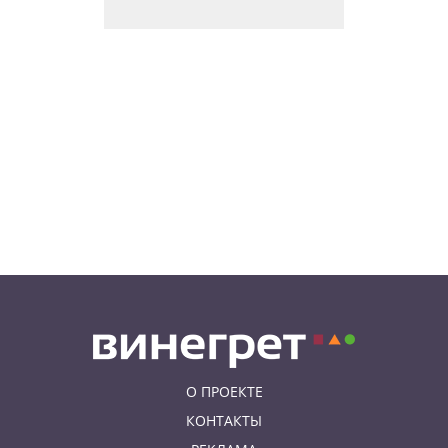
9:00
НОВОСТИ ПРАГИ
Уикенд по-итальянски: день
моря, солнца и купания в Каорле
7:55
НОВОСТИ ПРАГИ
В Чехии иностранец пытался
подкупить полицейских
смешной суммой
06.08.26 23:43
УКРАИНА
В Чехии существенно смягчили
приговор украинцу,
бросившему «коктейль
Молотова» в дом с ребенком
О ПРОЕКТЕ
КОНТАКТЫ