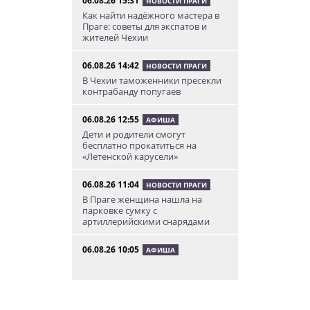
06.08.26 15:31
НОВОСТИ ПРАГИ
Как найти надёжного мастера в
Праге: советы для экспатов и
жителей Чехии
06.08.26 14:42
НОВОСТИ ПРАГИ
В Чехии таможенники пресекли
контрабанду попугаев
06.08.26 12:55
АФИША
Дети и родители смогут
бесплатно прокатиться на
«Летенской карусели»
06.08.26 11:04
НОВОСТИ ПРАГИ
В Праге женщина нашла на
парковке сумку с
артиллерийскими снарядами
06.08.26 10:05
АФИША
В Праге пройдет фестиваль
нового цирка Letní Letná.
Многие выступления будут
бесплатными