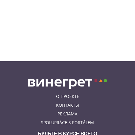
06.08.26 8:04
НОВОСТИ ПРАГИ
Уикенд принесет жителям Чехии
передышку от экстремальной
жары
05.08.26 21:51
АФИША
В пражском ЛГБТ-параде будет
русскоязычная колонна
О ПРОЕКТЕ
КОНТАКТЫ
РЕКЛАМА
SPOLUPRÁCE S PORTÁLEM
БУДЬТЕ В КУРСЕ ВСЕГО