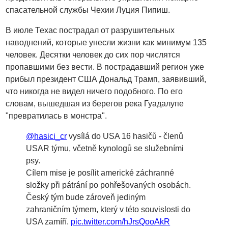
спасательной службы Чехии Луция Пипиш.
В июле Техас пострадал от разрушительных
наводнений, которые унесли жизни как минимум 135
человек. Десятки человек до сих пор числятся
пропавшими без вести. В пострадавший регион уже
прибыл президент США Дональд Трамп, заявивший,
что никогда не видел ничего подобного. По его
словам, вышедшая из берегов река Гуадалупе
"превратилась в монстра".
@hasici_cr
vysílá do USA 16 hasičů - členů
USAR týmu, včetně kynologů se služebními
psy.
Cílem mise je posílit americké záchranné
složky při pátrání po pohřešovaných osobách.
Český tým bude zároveň jediným
zahraničním týmem, který v této souvislosti do
USA zamíří.
pic.twitter.com/hJrsQooAkR