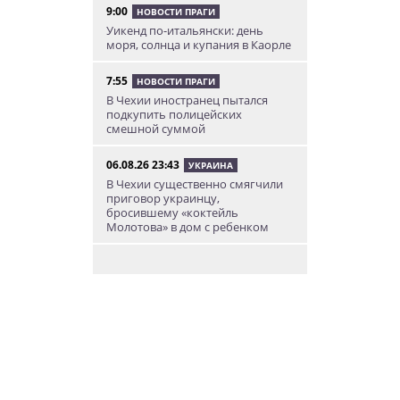
9:00
НОВОСТИ ПРАГИ
Уикенд по-итальянски: день
моря, солнца и купания в Каорле
7:55
НОВОСТИ ПРАГИ
В Чехии иностранец пытался
подкупить полицейских
смешной суммой
06.08.26 23:43
УКРАИНА
В Чехии существенно смягчили
приговор украинцу,
бросившему «коктейль
Молотова» в дом с ребенком
06.08.26 19:38
АФИША
В Праге пройдет рыцарский
«Турнир королей»
06.08.26 18:14
НОВОСТИ ПРАГИ
В Праге очевидцы спасли
пенсионерку, упавшую на
рельсы в метро