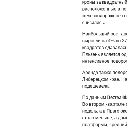
кроны за квадратный
расположенные в не
железнодорожное соо
снизились.
Наибольший рост ар
выросли на 4% до 27
квадратов сдавалась 
Пльзень является од
интенсивное подоро
Аренда также подор
Либерецком крае. На
подешевела.
По данным Bezrealit
Во втором квартале 
недель, а в Праге ок
стало меньше, а дом
платформы, средний 