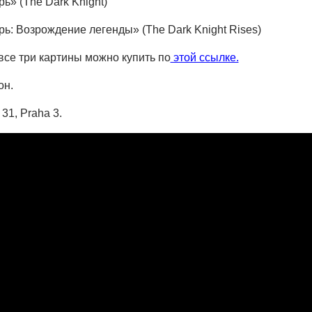
ь» (The Dark Knight)
ь: Возрождение легенды» (The Dark Knight Rises)
все три картины можно купить по
этой ссылке.
он.
31, Praha 3.