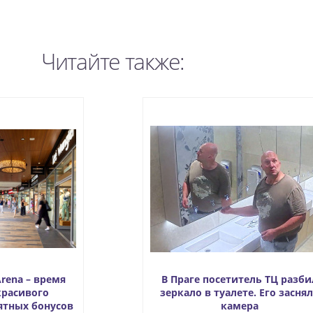
Читайте также:
Arena – время
В Праге посетитель ТЦ разби
красивого
зеркало в туалете. Его засня
ятных бонусов
камера