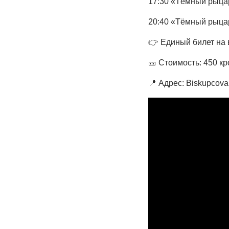
17:30 «Тёмный рыцар
20:40 «Тёмный рыцар
👉
Единый билет на 
🎫
Стоимость: 450 кр
📍
Адрес: Biskupcova 