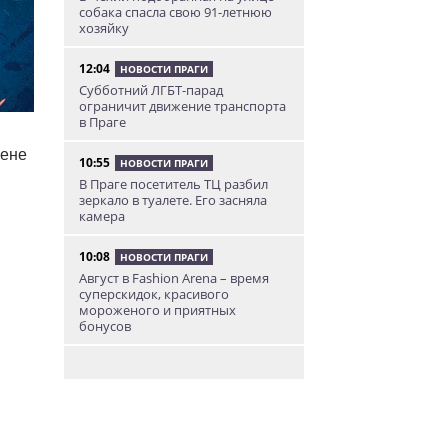
собака спасла свою 91-летнюю
хозяйку
12:04
НОВОСТИ ПРАГИ
Субботний ЛГБТ-парад
ограничит движение транспорта
в Праге
мене
10:55
НОВОСТИ ПРАГИ
В Праге посетитель ТЦ разбил
зеркало в туалете. Его засняла
камера
10:08
НОВОСТИ ПРАГИ
Август в Fashion Arena – время
суперскидок, красивого
мороженого и приятных
бонусов
9:00
НОВОСТИ ПРАГИ
Уикенд по-итальянски: день
моря, солнца и купания в Каорле
7:55
НОВОСТИ ПРАГИ