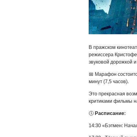
В пражском кинотеат
режиссера Кристофер
звуковой дорожкой и
📅 Марафон состоитс
минут (7,5 часов).
Это прекрасная воз
критиками фильмы н
🕔
Расписание:
14:30 «Бэтмен: Нача