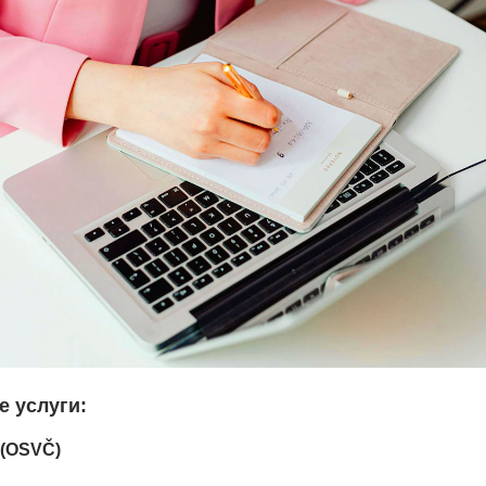
 услуги:
(OSVČ)