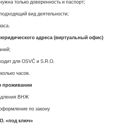
 нужна только доверенность и паспорт;
подходящий вид деятельности;
часа.
 юридического адреса (виртуальный офис)
аний;
дходит для OSVČ и S.R.O.
колько часов.
о проживании
родления ВНЖ
 оформление по закону
.O. «под ключ»