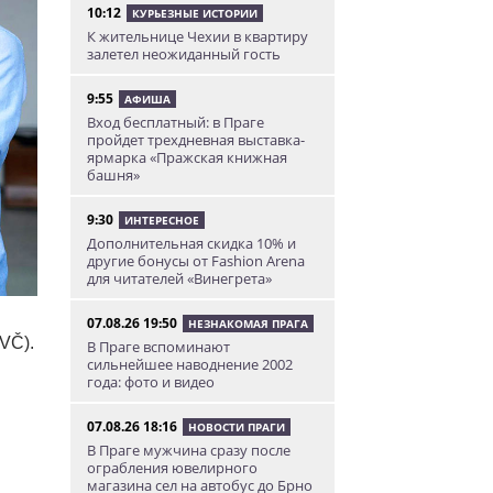
10:12
КУРЬЕЗНЫЕ ИСТОРИИ
К жительнице Чехии в квартиру
залетел неожиданный гость
9:55
АФИША
Вход бесплатный: в Праге
пройдет трехдневная выставка-
ярмарка «Пражская книжная
башня»
9:30
ИНТЕРЕСНОЕ
Дополнительная скидка 10% и
другие бонусы от Fashion Arena
для читателей «Винегрета»
07.08.26 19:50
НЕЗНАКОМАЯ ПРАГА
VČ).
В Праге вспоминают
сильнейшее наводнение 2002
года: фото и видео
07.08.26 18:16
НОВОСТИ ПРАГИ
В Праге мужчина сразу после
ограбления ювелирного
магазина сел на автобус до Брно