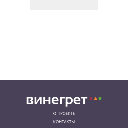
В Чехии поезд зажал детскую
коляску в дверях и протащил
мать по перрону
08.08.26 19:00
ИНТЕРЕСНОЕ
Исследование: кого чешские
интернет-комментаторы
ненавидят сильнее всего
08.08.26 15:36
НЕЗНАКОМАЯ ПРАГА
Пражский ЛГБТ-парад собрал
десятки тысяч участников: видео
и фото
О ПРОЕКТЕ
КОНТАКТЫ