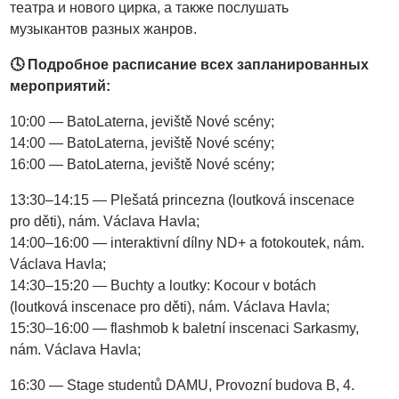
театра и нового цирка, а также послушать
музыкантов разных жанров.
🕓 Подробное расписание всех запланированных
мероприятий:
10:00 — BatoLaterna, jeviště Nové scény;
14:00 — BatoLaterna, jeviště Nové scény;
16:00 — BatoLaterna, jeviště Nové scény;
13:30–14:15 — Plešatá princezna (loutková inscenace
pro děti), nám. Václava Havla;
14:00–16:00 — interaktivní dílny ND+ a fotokoutek, nám.
Václava Havla;
14:30–15:20 — Buchty a loutky: Kocour v botách
(loutková inscenace pro děti), nám. Václava Havla;
15:30–16:00 — flashmob k baletní inscenaci Sarkasmy,
nám. Václava Havla;
16:30 — Stage studentů DAMU, Provozní budova B, 4.