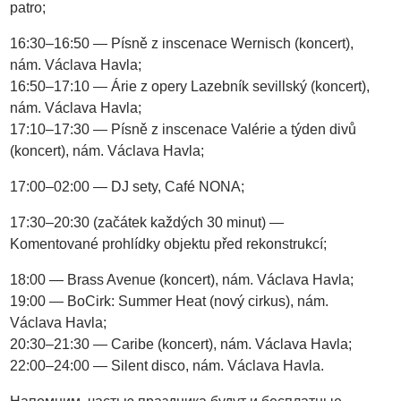
patro;
16:30–16:50 — Písně z inscenace Wernisch (koncert),
nám. Václava Havla;
16:50–17:10 — Árie z opery Lazebník sevillský (koncert),
nám. Václava Havla;
17:10–17:30 — Písně z inscenace Valérie a týden divů
(koncert), nám. Václava Havla;
17:00–02:00 — DJ sety, Café NONA;
17:30–20:30 (začátek každých 30 minut) —
Komentované prohlídky objektu před rekonstrukcí;
18:00 — Brass Avenue (koncert), nám. Václava Havla;
19:00 — BoCirk: Summer Heat (nový cirkus), nám.
Václava Havla;
20:30–21:30 — Caribe (koncert), nám. Václava Havla;
22:00–24:00 — Silent disco, nám. Václava Havla.