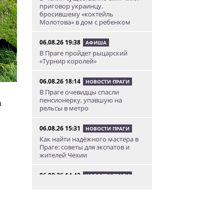
приговор украинцу,
бросившему «коктейль
Молотова» в дом с ребенком
06.08.26 19:38
АФИША
В Праге пройдет рыцарский
«Турнир королей»
06.08.26 18:14
НОВОСТИ ПРАГИ
В Праге очевидцы спасли
пенсионерку, упавшую на
а
рельсы в метро
06.08.26 15:31
НОВОСТИ ПРАГИ
Как найти надёжного мастера в
Праге: советы для экспатов и
жителей Чехии
06.08.26 14:42
НОВОСТИ ПРАГИ
В Чехии таможенники пресекли
контрабанду попугаев
06.08.26 12:55
АФИША