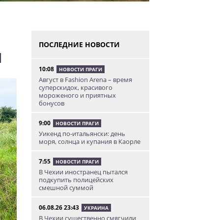
ПОСЛЕДНИЕ НОВОСТИ
л
10:08
НОВОСТИ ПРАГИ
Август в Fashion Arena – время
суперскидок, красивого
мороженого и приятных
бонусов
9:00
НОВОСТИ ПРАГИ
Уикенд по-итальянски: день
моря, солнца и купания в Каорле
7:55
НОВОСТИ ПРАГИ
В Чехии иностранец пытался
подкупить полицейских
смешной суммой
06.08.26 23:43
УКРАИНА
В Чехии существенно смягчили