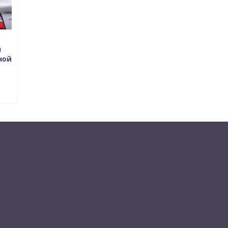
я
ной