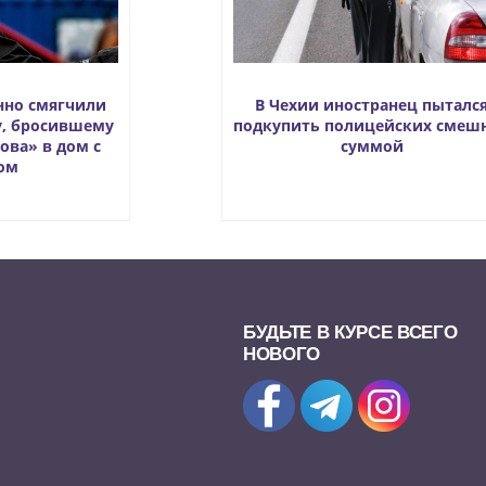
нно смягчили
В Чехии иностранец пыталс
у, бросившему
подкупить полицейских смеш
ова» в дом с
суммой
ом
БУДЬТЕ В КУРСЕ ВСЕГО
НОВОГО