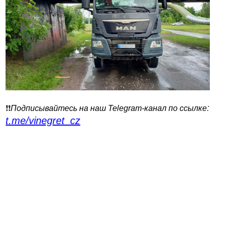
:
❗️❗️
Подписывайтесь на наш Telegram-канал по ссылке
t.me/vinegret_cz