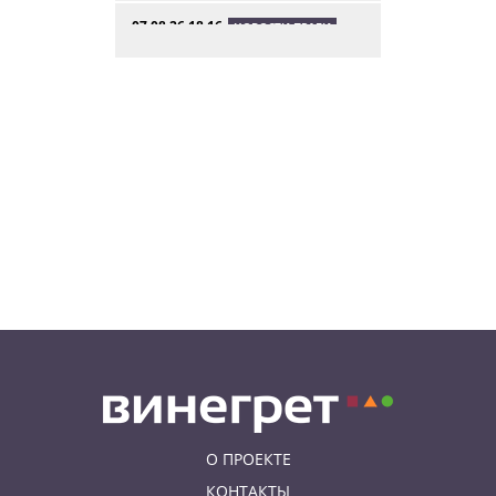
07.08.26 18:16
НОВОСТИ ПРАГИ
В Праге мужчина сразу после
ограбления ювелирного
магазина сел на автобус до Брно
07.08.26 17:12
КУРЬЕЗНЫЕ ИСТОРИИ
В Чехии расследование кражи
деревьев вывело полицию на
бобра
07.08.26 13:04
ИНТЕРЕСНОЕ
В Чехии подобранная на улице
собака спасла свою 91-летнюю
хозяйку
О ПРОЕКТЕ
КОНТАКТЫ