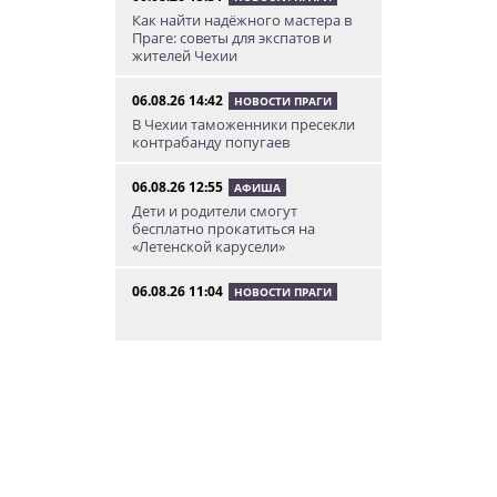
Как найти надёжного мастера в
Праге: советы для экспатов и
жителей Чехии
06.08.26 14:42
НОВОСТИ ПРАГИ
В Чехии таможенники пресекли
контрабанду попугаев
06.08.26 12:55
АФИША
Дети и родители смогут
бесплатно прокатиться на
«Летенской карусели»
06.08.26 11:04
НОВОСТИ ПРАГИ
В Праге женщина нашла на
парковке сумку с
артиллерийскими снарядами
06.08.26 10:05
АФИША
В Праге пройдет фестиваль
нового цирка Letní Letná.
Многие выступления будут
бесплатными