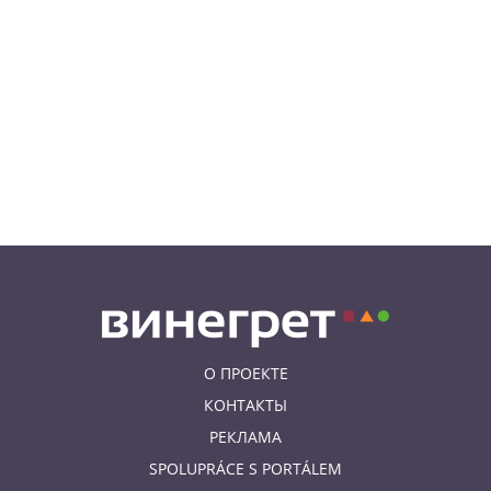
05.08.26 21:51
АФИША
В пражском ЛГБТ-параде будет
русскоязычная колонна
05.08.26 20:56
НОВОСТИ ПРАГИ
Куда поехать из Праги в августе:
5 идей
О ПРОЕКТЕ
КОНТАКТЫ
РЕКЛАМА
SPOLUPRÁCE S PORTÁLEM