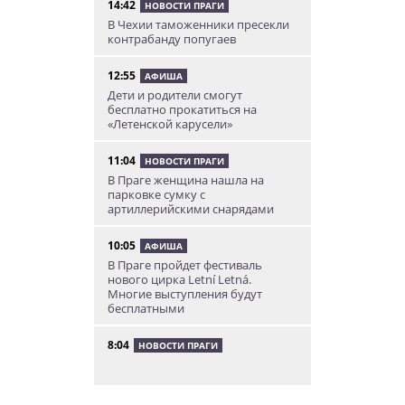
14:42
НОВОСТИ ПРАГИ
В Чехии таможенники пресекли
контрабанду попугаев
12:55
АФИША
Дети и родители смогут
бесплатно прокатиться на
«Летенской карусели»
11:04
НОВОСТИ ПРАГИ
В Праге женщина нашла на
парковке сумку с
артиллерийскими снарядами
10:05
АФИША
В Праге пройдет фестиваль
нового цирка Letní Letná.
Многие выступления будут
бесплатными
8:04
НОВОСТИ ПРАГИ
Уикенд принесет жителям Чехии
передышку от экстремальной
жары