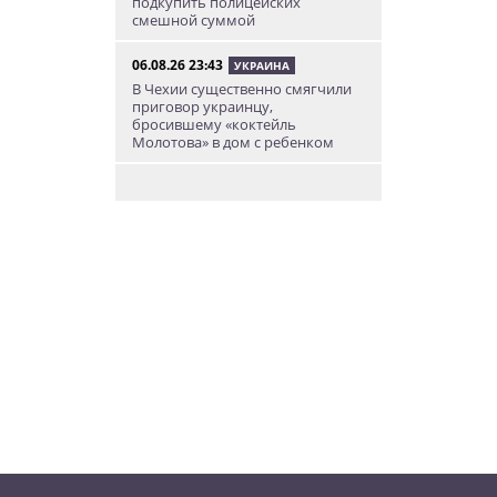
подкупить полицейских
смешной суммой
06.08.26 23:43
УКРАИНА
В Чехии существенно смягчили
приговор украинцу,
бросившему «коктейль
Молотова» в дом с ребенком
06.08.26 19:38
АФИША
В Праге пройдет рыцарский
«Турнир королей»
06.08.26 18:14
НОВОСТИ ПРАГИ
В Праге очевидцы спасли
пенсионерку, упавшую на
рельсы в метро
06.08.26 15:31
НОВОСТИ ПРАГИ
Как найти надёжного мастера в
Праге: советы для экспатов и
жителей Чехии