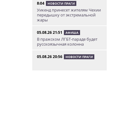
8:04
НОВОСТИ ПРАГИ
Уикенд принесет жителям Чехии
передышку от экстремальной
жары
05.08.26 21:51
АФИША
В пражском ЛГБТ-параде будет
русскоязычная колонна
05.08.26 20:56
НОВОСТИ ПРАГИ
Куда поехать из Праги в августе:
5 идей
05.08.26 19:24
УКРАИНА
В Чехии фильм «Человек-паук:
Новый день» покажут в
украинском дубляже
05.08.26 14:41
НОВОСТИ ПРАГИ
Сезонное предложение от
школы Academy Elite – «языковой
летний бар»