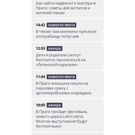
Как найти надёжного мастера в
Праге: советы для экспатов и
жителей Чехии
14:42
НОВОСТИ ПРАГИ
В Чехии таможенники пресекли
контрабанду попугаев
12:55
АФИША
Дети и родители смогут
бесплатно прокатиться на
«Летенской карусели»
11:04
НОВОСТИ ПРАГИ
В Праге женщина нашла на
парковке сумку с
артиллерийскими снарядами
10:05
АФИША
В Праге пройдет фестиваль
нового цирка Letní Letná.
Многие выступления будут
бесплатными