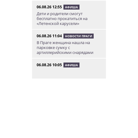
06.08.26 12:55
АФИША
Дети и родители смогут
бесплатно прокатиться на
«Летенской карусели»
06.08.26 11:04
НОВОСТИ ПРАГИ
В Праге женщина нашла на
парковке сумку с
артиллерийскими снарядами
06.08.26 10:05
АФИША
В Праге пройдет фестиваль
нового цирка Letní Letná.
Многие выступления будут
бесплатными
06.08.26 8:04
НОВОСТИ ПРАГИ
Уикенд принесет жителям Чехии
передышку от экстремальной
жары
05.08.26 21:51
АФИША
В пражском ЛГБТ-параде будет