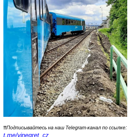
:
❗️❗️
Подписывайтесь на наш Telegram-канал по ссылке
t.me/vinegret_cz