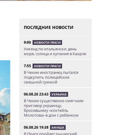
ПОСЛЕДНИЕ НОВОСТИ
9:00
НОВОСТИ ПРАГИ
Уикенд по-итальянски: день
моря, солнца и купания в Каорле
7:55
НОВОСТИ ПРАГИ
В Чехии иностранец пытался
подкупить полицейских
смешной суммой
06.08.26 23:43
УКРАИНА
В Чехии существенно смягчили
приговор украинцу,
бросившему «коктейль
Молотова» в дом с ребенком
06.08.26 19:38
АФИША
В Праге пройдет рыцарский