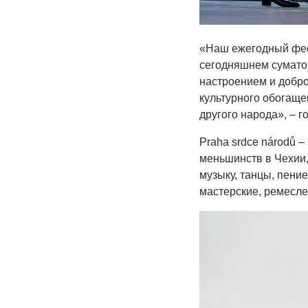
«Наш ежегодный фест
сегодняшнем суматош
настроением и добро
культурного обогаще
другого народа», – г
Praha srdce národů 
меньшинств в Чехии,
музыку, танцы, пени
мастерские, ремесле