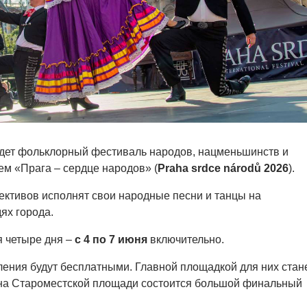
йдет фольклорный фестиваль народов, нацменьшинств и
ем «Прага – сердце народов» (
Praha srdce národů 2026
).
лективов исполнят свои народные песни и танцы на
ях города.
 четыре дня –
с 4 по 7 июня
включительно.
ения будут бесплатными. Главной площадкой для них стан
 на Староместской площади состоится большой финальный