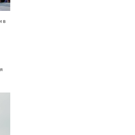
и в
бя