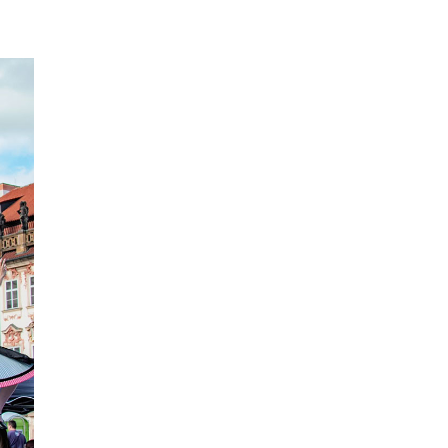
парковке сумку с
артиллерийскими снарядами
06.08.26 10:05
АФИША
В Праге пройдет фестиваль
нового цирка Letní Letná.
Многие выступления будут
бесплатными