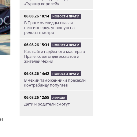
«Турнир королей»
06.08.26 18:14
НОВОСТИ ПРАГИ
В Праге очевидцы спасли
пенсионерку, упавшую на
рельсы в метро
06.08.26 15:31
НОВОСТИ ПРАГИ
Как найти надёжного мастера в
Праге: советы для экспатов и
жителей Чехии
06.08.26 14:42
НОВОСТИ ПРАГИ
В Чехии таможенники пресекли
контрабанду попугаев
06.08.26 12:55
АФИША
Дети и родители смогут
бесплатно прокатиться на
«Летенской карусели»
ет
06.08.26 11:04
НОВОСТИ ПРАГИ
В Праге женщина нашла на