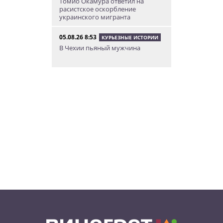
Томио Окамура ответил на
расистское оскорбление
украинского мигранта
05.08.26 8:53
КУРЬЕЗНЫЕ ИСТОРИИ
В Чехии пьяный мужчина
перелез двухметровый забор и
искупался в чужом бассейне
04.08.26 23:50
АФИША
В Праге состоится слет
владельцев DeLorean. Вход
бесплатный
04.08.26 18:23
НОВОСТИ ПРАГИ
В Праге пассажирка выпрыгнула
из движущегося поезда