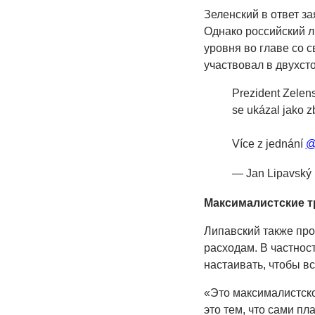
Зеленский в ответ за
Однако российский л
уровня во главе со 
участвовал в двухсто
Prezident Zelens
se ukázal jako z
Více z jednání
@
— Jan Lipavský
Максималистские 
Липавский также пр
расходам. В частнос
настаивать, чтобы в
«Это максималистско
это тем, что сами п