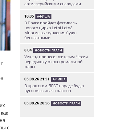
артиллерийскими снарядами
10:05
АФИША
В Праге пройдет фестиваль
нового цирка Letní Letná.
Многие выступления будут
бесплатными
8:04
НОВОСТИ ПРАГИ
Уикенд принесет жителям Чехии
передышку от экстремальной
нт
жары
я
он
05.08.26 21:51
АФИША
В пражском ЛГБТ-параде будет
русскоязычная колонна
05.08.26 20:56
НОВОСТИ ПРАГИ
их
Куда поехать из Праги в августе:
 как
5 идей
 на
05.08.26 19:24
УКРАИНА
ры с
В Чехии фильм «Человек-паук: