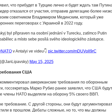
явил, что прибудет в Турцию лично и будет ждать там Путина
идер отказался от участия, отправив делегацию более низк
своим советником Владимиром Мединским, который уже
ронних переговорах с Украиной в 2022 году.
kyj byl připraven na osobní jednání v Turecku, zatímco Putin
babělec a místo sebe posílá svého ideologického zástupce.
NATO
v Antalyi ve videu👇
pic.twitter.com/mDUVoll9rC
 (@JanLipavsky)
May 15, 2025
требования США
окомментировал американские требования по оборонным
ти, госсекретарь Марко Рубио ранее заявлял, что США буду
се члены НАТО выделяли на оборону 5% своего ВВП.
е требование. С другой стороны, они будут аргументирова
латили в прошлом. Дебаты сложные, но то, что мы должны