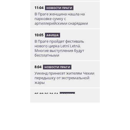
11:04
НОВОСТИ ПРАГИ
В Праге женщина нашла на
парковке сумку с
артиллерийскими снарядами
10:05
АФИША
В Праге пройдет фестиваль
нового цирка Letní Letná.
Многие выступления будут
бесплатными
8:04
НОВОСТИ ПРАГИ
Уикенд принесет жителям Чехии
передышку от экстремальной
жары
05.08.26 21:51
АФИША
В пражском ЛГБТ-параде будет
русскоязычная колонна
05.08.26 20:56
НОВОСТИ ПРАГИ
Куда поехать из Праги в августе:
5 идей