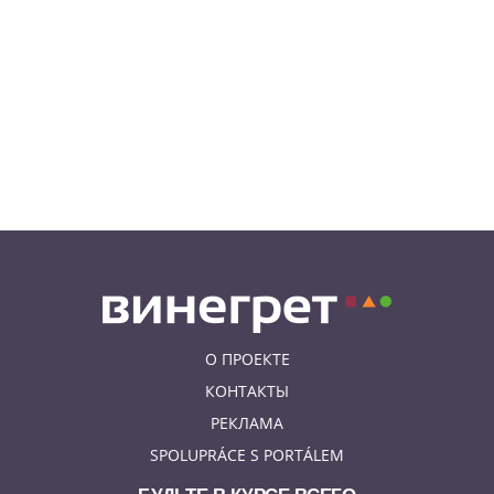
06.08.26 18:14
НОВОСТИ ПРАГИ
В Праге очевидцы спасли
пенсионерку, упавшую на
рельсы в метро
06.08.26 15:31
НОВОСТИ ПРАГИ
Как найти надёжного мастера в
Праге: советы для экспатов и
жителей Чехии
О ПРОЕКТЕ
КОНТАКТЫ
РЕКЛАМА
SPOLUPRÁCE S PORTÁLEM