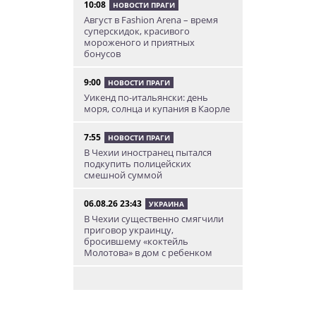
10:08
НОВОСТИ ПРАГИ
Август в Fashion Arena – время
суперскидок, красивого
мороженого и приятных
бонусов
9:00
НОВОСТИ ПРАГИ
Уикенд по-итальянски: день
моря, солнца и купания в Каорле
7:55
НОВОСТИ ПРАГИ
В Чехии иностранец пытался
подкупить полицейских
смешной суммой
06.08.26 23:43
УКРАИНА
В Чехии существенно смягчили
приговор украинцу,
бросившему «коктейль
Молотова» в дом с ребенком
06.08.26 19:38
АФИША
В Праге пройдет рыцарский
«Турнир королей»