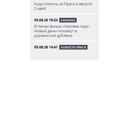
Куда поехать из Праги в августе:
5 идей
05.08.26 19:24
УКРАИНА
В Чехии фильм «Человек-паук:
Новый день» покажут в
украинском дубляже
05.08.26 14:41
НОВОСТИ ПРАГИ
Сезонное предложение от
школы Academy Elite – «языковой
летний бар»
05.08.26 13:48
АФИША
У посольства России в Праге
пройдет митинг «Иван, иди
домой!»
05.08.26 12:43
НОВОСТИ ПРАГИ
Полиция завела уголовное дело
по факту ДТП с участием
депутата Филипа Турека