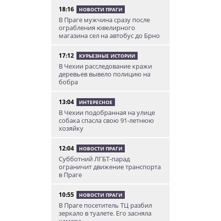
18:16
НОВОСТИ ПРАГИ
В Праге мужчина сразу после
ограбления ювелирного
магазина сел на автобус до Брно
17:12
КУРЬЕЗНЫЕ ИСТОРИИ
В Чехии расследование кражи
деревьев вывело полицию на
бобра
13:04
ИНТЕРЕСНОЕ
В Чехии подобранная на улице
собака спасла свою 91-летнюю
хозяйку
12:04
НОВОСТИ ПРАГИ
Субботний ЛГБТ-парад
ограничит движение транспорта
в Праге
10:55
НОВОСТИ ПРАГИ
В Праге посетитель ТЦ разбил
зеркало в туалете. Его засняла