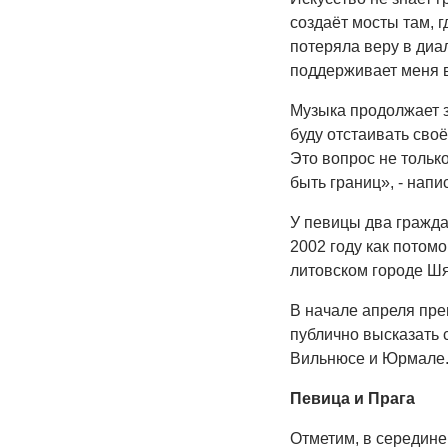
создаёт мосты там, г
потеряла веру в диал
поддерживает меня в
Музыка продолжает з
буду отстаивать сво
Это вопрос не только
быть границ», - напи
У певицы два гражда
2002 году как потом
литовском городе Шя
В начале апреля пре
публично высказать 
Вильнюсе и Юрмале
Певица и Прага
Отметим, в середине