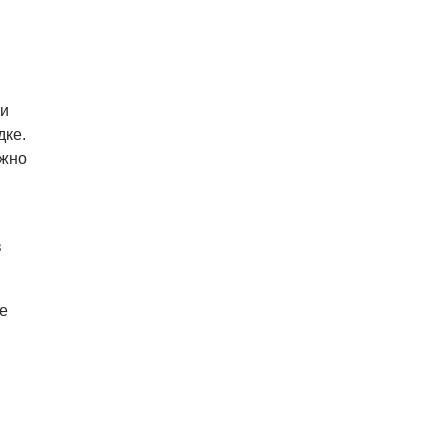
 и
дке.
лжно
в
е