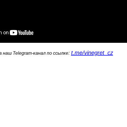
t.me/vinegret_cz
:
 наш Telegram-канал по ссылке