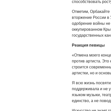
способствовать рост
Отметим, Орбакайте 
вторжение России в 
одобрение войны не 
оккупированном Крым
государственных кан
Реакция певицы
«Отмена моего конце
против артиста. Это
строится современны
артистки, но и осно
Я всю жизнь посвяти
поддерживала и не у
языком музыки, театр
единство, а не повод
Искусство не знает г