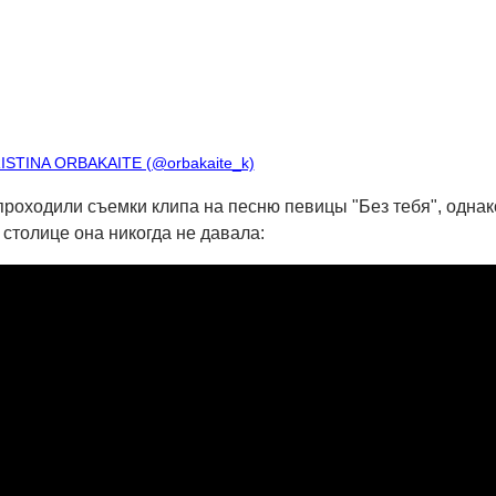
ISTINA ORBAKAITE (@orbakaite_k)
 проходили съемки клипа на песню певицы "Без тебя", однак
 столице она никогда не давала: