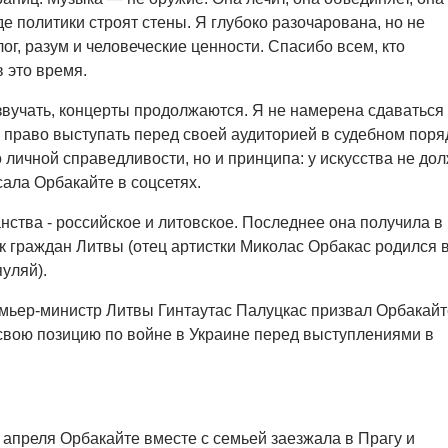
де политики строят стены. Я глубоко разочарована, но не
ог, разум и человеческие ценности. Спасибо всем, кто
 это время.
вучать, концерты продолжаются. Я не намерена сдаваться
ё право выступать перед своей аудиторией в судебном поря
 личной справедливости, но и принципа: у искусства не до
сала Орбакайте в соцсетях.
нства - российское и литовское. Последнее она получила в
ок граждан Литвы (отец артистки Миколас Орбакас родился 
уляй).
мьер-министр Литвы Гинтаутас Палуцкас призвал Орбакайт
свою позицию по войне в Украине перед выступлениями в
.
 апреля Орбакайте вместе с семьей заезжала в Прагу и