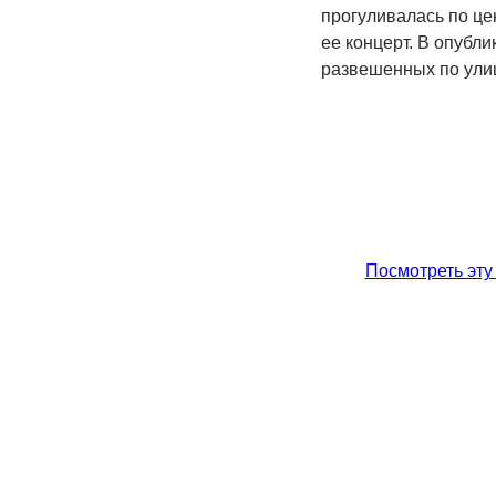
прогуливалась по цен
ее концерт. В опубл
развешенных по ули
Посмотреть эту