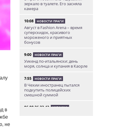
зеркало в туалете. Его засняла
камера
10:08
НОВОСТИ ПРАГИ
Август в Fashion Arena – время
суперскидок, красивого
мороженого и приятных
бонусов
9:00
НОВОСТИ ПРАГИ
Уикенд по-итальянски: день
моря, солнца и купания в Каорле
талу
7:55
НОВОСТИ ПРАГИ
В Чехии иностранец пытался
подкупить полицейских
смешной суммой
06.08.26 23:43
УКРАИНА
д в
В Чехии существенно смягчили
ужбе
приговор украинцу,
бросившему «коктейль
, не
Молотова» в дом с ребенком