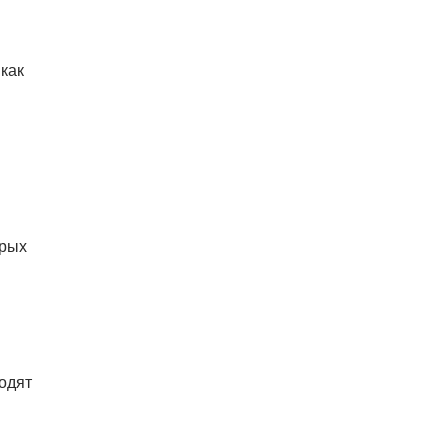
06.08.26 19:38
АФИША
В Праге пройдет рыцарский
«Турнир королей»
как
06.08.26 18:14
НОВОСТИ ПРАГИ
В Праге очевидцы спасли
пенсионерку, упавшую на
рельсы в метро
орых
ходят