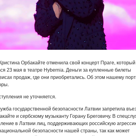
ристина Орбакайте отменила свой концерт Праге, который
ся 23 мая в театре Hybernia. Деньги за купленные билеты
висах продаж, где они приобретались. Об этом нашему пор
оры.
тупления не уточняется.
ужба государственной безопасности Латвии запретила въез
акайте и сербскому музыканту Горану Бреговичу. В спецсл
пление в Латвии лиц, поддерживающих российскую агрессию
национальной безопасности нашей страны, так как может