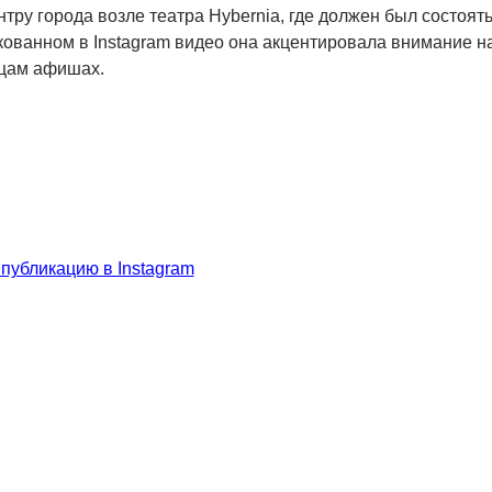
тру города возле театра Hybernia, где должен был состоят
икованном в Instagram видео она акцентировала внимание н
цам афишах.
 публикацию в Instagram