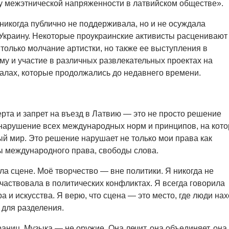
у межэтнической напряженности в латвийском обществе».
никогда публично не поддерживала, но и не осуждала
Украину. Некоторые проукраинские активисты расценивают 
только молчание артистки, но также ее выступления в
у и участие в различных развлекательных проектах на
алах, которые продолжались до недавнего времени.
рта и запрет на въезд в Латвию — это не просто решение
 нарушение всех международных норм и принципов, на кот
й мир. Это решение нарушает не только мои права как
вы международного права, свободы слова.
ла сцене. Моё творчество — вне политики. Я никогда не
частвовала в политических конфликтах. Я всегда говорила
а и искусства. Я верю, что сцена — это место, где люди на
 для разделения.
раниц. Музыка — не оружие. Она лечит, она объединяет, она