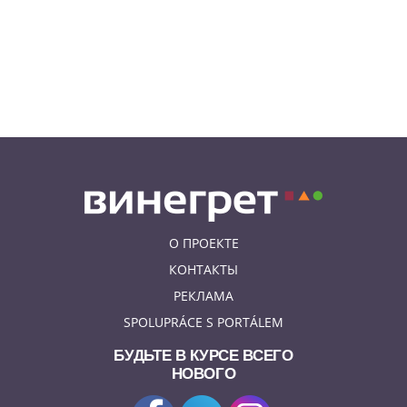
передышку от экстремальной
жары
05.08.26 21:51
АФИША
В пражском ЛГБТ-параде будет
русскоязычная колонна
О ПРОЕКТЕ
КОНТАКТЫ
РЕКЛАМА
SPOLUPRÁCE S PORTÁLEM
БУДЬТЕ В КУРСЕ ВСЕГО
НОВОГО