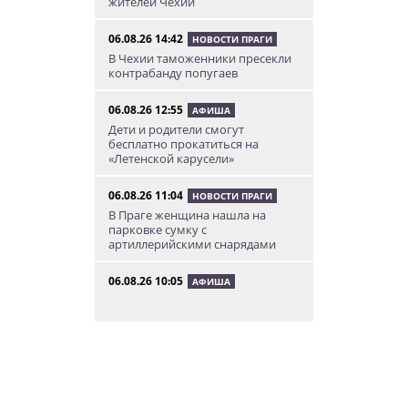
жителей Чехии
06.08.26 14:42
НОВОСТИ ПРАГИ
В Чехии таможенники пресекли
контрабанду попугаев
06.08.26 12:55
АФИША
Дети и родители смогут
бесплатно прокатиться на
«Летенской карусели»
06.08.26 11:04
НОВОСТИ ПРАГИ
В Праге женщина нашла на
парковке сумку с
артиллерийскими снарядами
06.08.26 10:05
АФИША
В Праге пройдет фестиваль
нового цирка Letní Letná.
Многие выступления будут
бесплатными
06.08.26 8:04
НОВОСТИ ПРАГИ
Уикенд принесет жителям Чехии