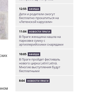
12:55
АФИША
Дети и родители смогут
бесплатно прокатиться на
«Летенской карусели»
11:04
НОВОСТИ ПРАГИ
В Праге женщина нашла на
парковке сумку с
артиллерийскими снарядами
10:05
АФИША
ских
В Праге пройдет фестиваль
нового цирка Letní Letná.
Многие выступления будут
бесплатными
8:04
НОВОСТИ ПРАГИ
Уикенд принесет жителям Чехии
чном
передышку от экстремальной
жары
05.08.26 21:51
АФИША