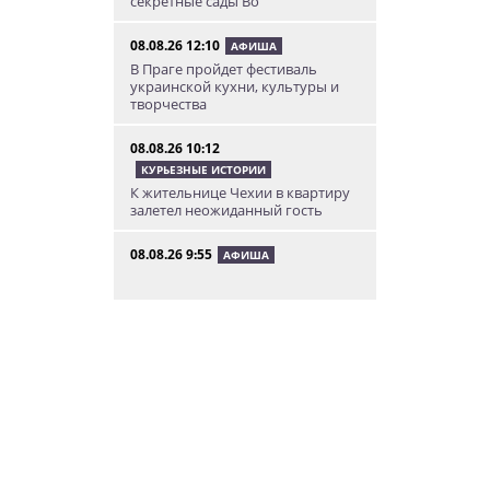
секретные сады Во
08.08.26 12:10
АФИША
В Праге пройдет фестиваль
украинской кухни, культуры и
творчества
08.08.26 10:12
КУРЬЕЗНЫЕ ИСТОРИИ
К жительнице Чехии в квартиру
залетел неожиданный гость
08.08.26 9:55
АФИША
Вход бесплатный: в Праге
пройдет трехдневная выставка-
ярмарка «Пражская книжная
башня»
08.08.26 9:30
ИНТЕРЕСНОЕ
Дополнительная скидка 10% и
другие бонусы от Fashion Arena
для читателей «Винегрета»
07.08.26 19:50
НЕЗНАКОМАЯ ПРАГА