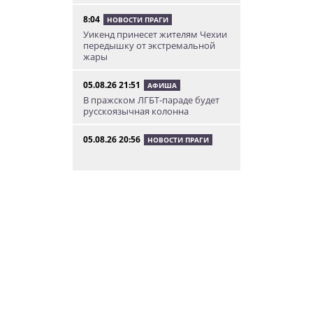
8:04
НОВОСТИ ПРАГИ
Уикенд принесет жителям Чехии
передышку от экстремальной
жары
05.08.26 21:51
АФИША
В пражском ЛГБТ-параде будет
русскоязычная колонна
05.08.26 20:56
НОВОСТИ ПРАГИ
Куда поехать из Праги в августе:
5 идей
05.08.26 19:24
УКРАИНА
В Чехии фильм «Человек-паук:
Новый день» покажут в
украинском дубляже
05.08.26 14:41
НОВОСТИ ПРАГИ
Сезонное предложение от
школы Academy Elite – «языковой
летний бар»