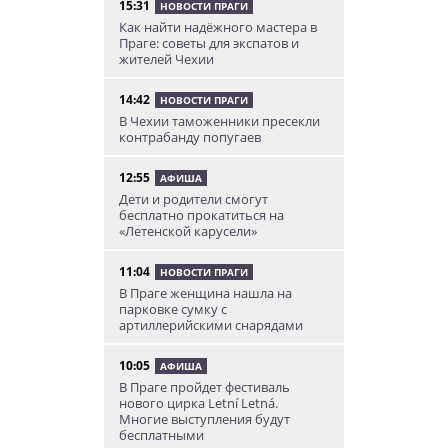
15:31
НОВОСТИ ПРАГИ
Как найти надёжного мастера в
Праге: советы для экспатов и
жителей Чехии
14:42
НОВОСТИ ПРАГИ
В Чехии таможенники пресекли
контрабанду попугаев
12:55
АФИША
Дети и родители смогут
бесплатно прокатиться на
«Летенской карусели»
11:04
НОВОСТИ ПРАГИ
В Праге женщина нашла на
парковке сумку с
артиллерийскими снарядами
10:05
АФИША
В Праге пройдет фестиваль
нового цирка Letní Letná.
Многие выступления будут
бесплатными