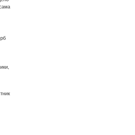
Уикенд принесет жителям Чехии
 сама
передышку от экстремальной
жары
05.08.26 21:51
АФИША
В пражском ЛГБТ-параде будет
ерб
русскоязычная колонна
ики,
стник