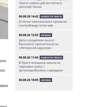
Праге: советы для экспатов и
жителей Чехии
06.08.26 14:42
НОВОСТИ ПРАГИ
В Чехии таможенники пресекли
контрабанду попугаев
06.08.26 12:55
АФИША
Дети и родители смогут
бесплатно прокатиться на
«Летенской карусели»
06.08.26 11:04
НОВОСТИ ПРАГИ
рон.
В Праге женщина нашла на
парковке сумку с
артиллерийскими снарядами
жно
06.08.26 10:05
АФИША
В Праге пройдет фестиваль
авка
нового цирка Letní Letná.
Многие выступления будут
бесплатными
06.08.26 8:04
НОВОСТИ ПРАГИ
дено