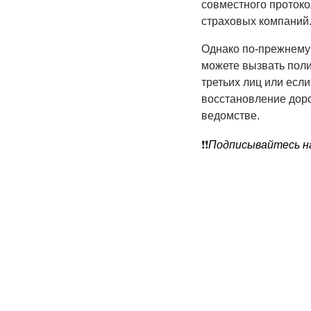
совместного проток
страховых компаний
Однако по-прежнему 
можете вызвать поли
третьих лиц или есл
восстановление доро
ведомстве.
❗️❗️
Подписывайтесь на