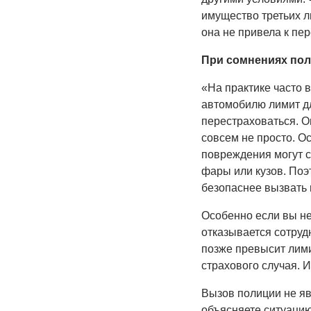
имущество третьих ли
она не привела к пе
При сомнениях по
«На практике часто 
автомобилю лимит дл
перестраховаться. Оц
совсем не просто. О
повреждения могут с
фары или кузов. Поэт
безопаснее вызвать
Особенно если вы не
отказывается сотрудн
позже превысит лими
страхового случая. И
Вызов полиции не яв
объясняете ситуацию