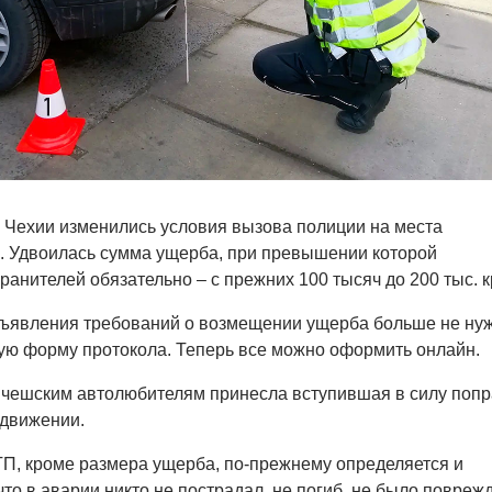
в Чехии изменились условия вызова полиции на места
. Удвоилась сумма ущерба, при превышении которой
ранителей обязательно – с прежних 100 тысяч до 200 тыс. к
едъявления требований о возмещении ущерба больше не ну
ую форму протокола. Теперь все можно оформить онлайн.
 чешским автолюбителям принесла вступившая в силу попр
 движении.
П, кроме размера ущерба, по-прежнему определяется и
что
в аварии никто не пострадал, не погиб, не было повреж