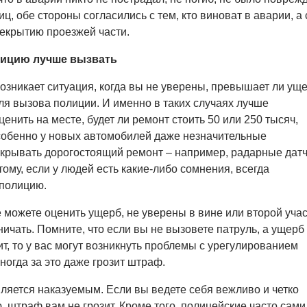
ц, обе стороны согласились с тем, кто виноват в аварии, а
рекрытию проезжей части.
лицию лучше вызвать
возникает ситуация, когда вы не уверены, превышает ли ущ
я вызова полиции. И именно в таких случаях лучше
енить на месте, будет ли ремонт стоить 50 или 250 тысяч,
собенно у новых автомобилей даже незначительные
крывать дорогостоящий ремонт – например, радарные датч
ому, если у людей есть какие-либо сомнения, всегда
 полицию.
 можете оценить ущерб, не уверены в вине или второй уча
ичать. Помните, что если вы не вызовете патруль, а ущерб
т, то у вас могут возникнуть проблемы с урегулированием
ногда за это даже грозит штраф.
ляется наказуемым. Если вы ведете себя вежливо и четко
, штраф вам не грозит. Кроме того, полицейские часто сами