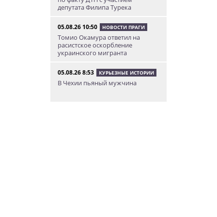
депутата Филипа Турека
05.08.26 10:50
НОВОСТИ ПРАГИ
Томио Окамура ответил на
расистское оскорбление
украинского мигранта
05.08.26 8:53
КУРЬЕЗНЫЕ ИСТОРИИ
В Чехии пьяный мужчина
перелез двухметровый забор и
искупался в чужом бассейне
04.08.26 23:50
АФИША
В Праге состоится слет
владельцев DeLorean. Вход
бесплатный
04.08.26 18:23
НОВОСТИ ПРАГИ
В Праге пассажирка выпрыгнула
из движущегося поезда