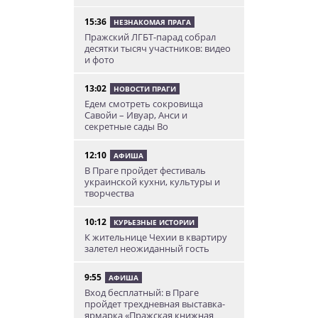
15:36
НЕЗНАКОМАЯ ПРАГА
Пражский ЛГБТ-парад собрал
десятки тысяч участников: видео
и фото
13:02
НОВОСТИ ПРАГИ
Едем смотреть сокровища
Савойи – Ивуар, Анси и
секретные сады Во
12:10
АФИША
В Праге пройдет фестиваль
украинской кухни, культуры и
творчества
10:12
КУРЬЕЗНЫЕ ИСТОРИИ
К жительнице Чехии в квартиру
залетел неожиданный гость
9:55
АФИША
Вход бесплатный: в Праге
пройдет трехдневная выставка-
ярмарка «Пражская книжная