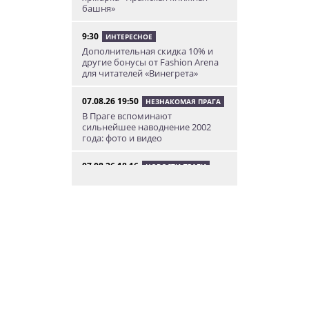
башня»
9:30
ИНТЕРЕСНОЕ
Дополнительная скидка 10% и
другие бонусы от Fashion Arena
для читателей «Винегрета»
07.08.26 19:50
НЕЗНАКОМАЯ ПРАГА
В Праге вспоминают
сильнейшее наводнение 2002
года: фото и видео
07.08.26 18:16
НОВОСТИ ПРАГИ
В Праге мужчина сразу после
ограбления ювелирного
магазина сел на автобус до Брно
07.08.26 17:12
КУРЬЕЗНЫЕ ИСТОРИИ
В Чехии расследование кражи
деревьев вывело полицию на
бобра
07.08.26 13:04