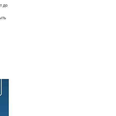
В Праге очевидцы спасли
т до
пенсионерку, упавшую на
н
рельсы в метро
ыть
06.08.26 15:31
НОВОСТИ ПРАГИ
Как найти надёжного мастера в
Праге: советы для экспатов и
жителей Чехии