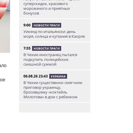
суперскидок, красивого
мороженого и приятных
бонусов
9:00
НОВОСТИ ПРАГИ
Уикенд по-итальянски: день
моря, солнца и купания в Каорле
7:55
НОВОСТИ ПРАГИ
В Чехии иностранец пытался
подкупить полицейских
смешной суммой
ало
06.08.26 23:43
УКРАИНА
ное
В Чехии существенно смягчили
приговор украинцу,
бросившему «коктейль
Молотова» в дом с ребенком
06.08.26 19:38
АФИША
В Праге пройдет рыцарский
«Турнир королей»
06.08.26 18:14
НОВОСТИ ПРАГИ