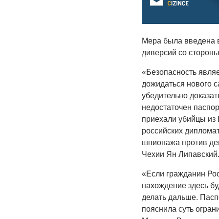
Мера была введена в
диверсий со стороны
«Безопасность являе
дожидаться нового с
убедительно доказат
недостаточен паспор
приехали убийцы из 
российских дипломат
шпионажа против дем
Чехии Ян Липавский
«Если гражданин Рос
нахождение здесь буд
делать дальше. Паспо
пояснила суть огран