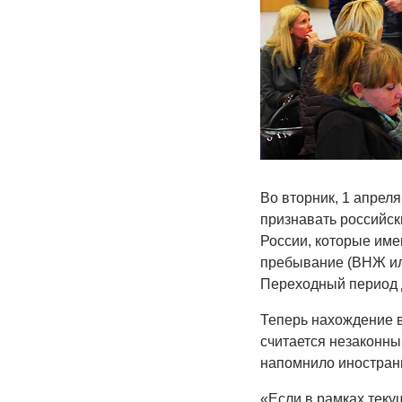
Во вторник, 1 апрел
признавать российск
России, которые име
пребывание (ВНЖ ил
Переходный период д
Теперь нахождение в
считается незаконны
напомнило иностранц
«Если в рамках теку