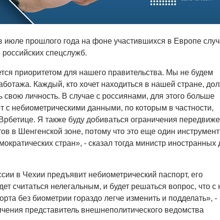
 июле прошлого года на фоне участившихся в Европе слу
 российских спецслужб.
тся приоритетом для нашего правительства. Мы не будем
аботажа. Каждый, кто хочет находиться в нашей стране, до
ь свою личность. В случае с россиянами, для этого больше
т с небиометрическими данными, по которым в частности,
Врбетице. Я также буду добиваться ограничения передвиж
ов в Шенгенской зоне, потому что это еще один инструмент
ократических стран», - сказал тогда министр иностранных 
.
сии в Чехии предъявит небиометрический паспорт, его
ет считаться нелегальным, и будет решаться вопрос, что с
рта без биометрии гораздо легче изменить и подделать», -
ичения представитель внешнеполитического ведомства