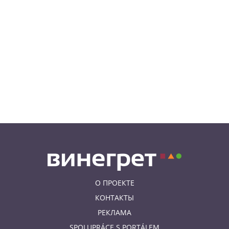
украинской кухни, культуры и
творчества
08.08.26 10:12
КУРЬЕЗНЫЕ ИСТОРИИ
К жительнице Чехии в квартиру
залетел неожиданный гость
08.08.26 9:55
АФИША
Вход бесплатный: в Праге
пройдет трехдневная выставка-
ярмарка «Пражская книжная
башня»
О ПРОЕКТЕ
КОНТАКТЫ
РЕКЛАМА
SPOLUPRÁCE S PORTÁLEM