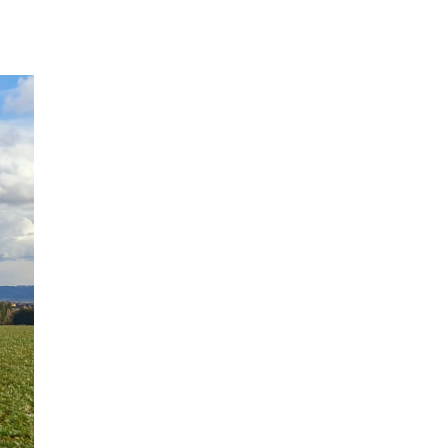
КУРЬЕЗНЫЕ ИСТОРИИ
В Чехии расследование кражи
деревьев вывело полицию на
бобра
07.08.26 13:04
ИНТЕРЕСНОЕ
В Чехии подобранная на улице
собака спасла свою 91-летнюю
хозяйку