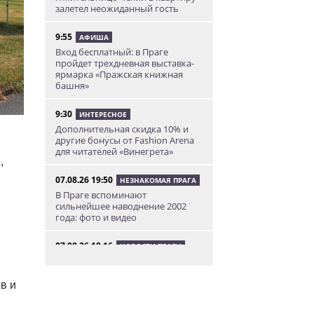
залетел неожиданный гость
9:55
АФИША
Вход бесплатный: в Праге
пройдет трехдневная выставка-
ярмарка «Пражская книжная
башня»
9:30
ИНТЕРЕСНОЕ
Дополнительная скидка 10% и
другие бонусы от Fashion Arena
для читателей «Винегрета»
,
07.08.26 19:50
НЕЗНАКОМАЯ ПРАГА
В Праге вспоминают
сильнейшее наводнение 2002
года: фото и видео
07.08.26 18:16
НОВОСТИ ПРАГИ
В Праге мужчина сразу после
ограбления ювелирного
магазина сел на автобус до Брно
в и
07.08.26 17:12