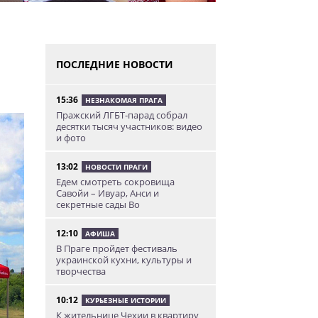
ПОСЛЕДНИЕ НОВОСТИ
15:36
НЕЗНАКОМАЯ ПРАГА
Пражский ЛГБТ-парад собрал
десятки тысяч участников: видео
и фото
13:02
НОВОСТИ ПРАГИ
Едем смотреть сокровища
Савойи – Ивуар, Анси и
секретные сады Во
12:10
АФИША
В Праге пройдет фестиваль
украинской кухни, культуры и
творчества
10:12
КУРЬЕЗНЫЕ ИСТОРИИ
К жительнице Чехии в квартиру