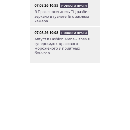
07.08.26 10:55
НОВОСТИ ПРАГИ
В Праге посетитель ТЦ разбил
зеркало в туалете. Его засняла
камера
07.08.26 10:08
НОВОСТИ ПРАГИ
Август в Fashion Arena – время
суперскидок, красивого
мороженого и приятных
бонусов
07.08.26 9:00
НОВОСТИ ПРАГИ
Уикенд по-итальянски: день
моря, солнца и купания в Каорле
07.08.26 7:55
НОВОСТИ ПРАГИ
В Чехии иностранец пытался
подкупить полицейских
смешной суммой
06.08.26 23:43
УКРАИНА
В Чехии существенно смягчили
приговор украинцу,
бросившему «коктейль