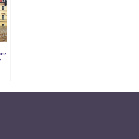
шее
и