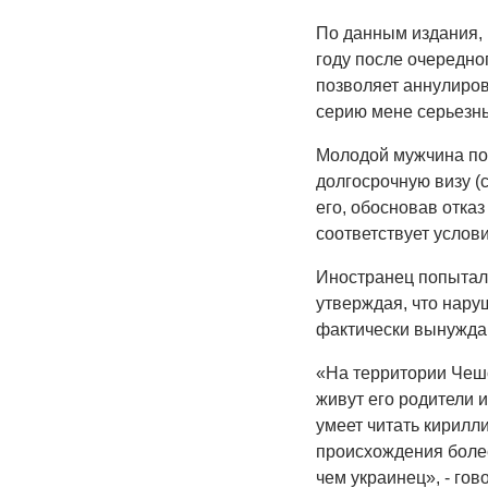
По данным издания,
году после очередно
позволяет аннулиров
серию мене серьезны
Молодой мужчина поп
долгосрочную визу (
его, обосновав отказ
соответствует услови
Иностранец попыталс
утверждая, что наруш
фактически вынуждаю
«На территории Чешск
живут его родители и
умеет читать кирилли
происхождения более
чем украинец», - гов