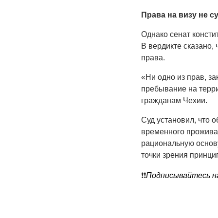
Права на визу не с
Однако сенат консти
В вердикте сказано,
права.
«Ни одно из прав, з
пребывание на терри
гражданам Чехии.
Суд установил, что 
временного прожива
рациональную основу
точки зрения принци
❗️❗️
Подписывайтесь на