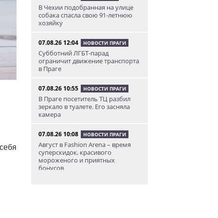
В Чехии подобранная на улице
собака спасла свою 91-летнюю
хозяйку
07.08.26 12:04
НОВОСТИ ПРАГИ
Субботний ЛГБТ-парад
ограничит движение транспорта
в Праге
07.08.26 10:55
НОВОСТИ ПРАГИ
В Праге посетитель ТЦ разбил
зеркало в туалете. Его засняла
камера
07.08.26 10:08
НОВОСТИ ПРАГИ
Август в Fashion Arena – время
 себя
суперскидок, красивого
мороженого и приятных
бонусов
07.08.26 9:00
НОВОСТИ ПРАГИ
Уикенд по-итальянски: день
моря, солнца и купания в Каорле