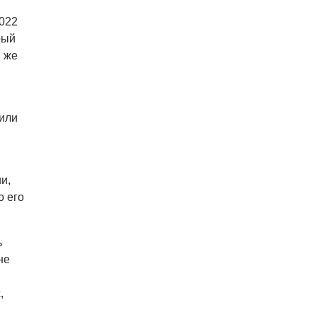
07.08.26 7:55
НОВОСТИ ПРАГИ
022
В Чехии иностранец пытался
подкупить полицейских
рый
смешной суммой
и же
06.08.26 23:43
УКРАИНА
В Чехии существенно смягчили
приговор украинцу,
бросившему «коктейль
или
Молотова» в дом с ребенком
и,
о его
ь
не
,