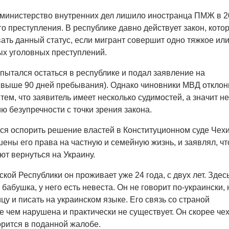
 министерство внутренних дел лишило иностранца ПМЖ в 2
го преступления. В республике давно действует закон, кото
ать данный статус, если мигрант совершит одно тяжкое ил
х уголовных преступлений.
ытался остаться в республике и подал заявление на
свыше 90 дней пребывания). Однако чиновники МВД отклон
 тем, что заявитель имеет несколько судимостей, а значит не
ю безупречности с точки зрения закона.
я оспорить решение властей в Конституционном суде Чехи
ены его права на частную и семейную жизнь, и заявлял, чт
т вернуться на Украину.
ой Республики он проживает уже 24 года, с двух лет. Здес
 бабушка, у него есть невеста. Он не говорит по-украински, 
цу и писать на украинском языке. Его связь со страной
 чем нарушена и практически не существует. Он скорее чех
орится в поданной жалобе.