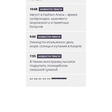
10:08
НОВОСТИ ПРАГИ
Август в Fashion Arena – время
суперскидок, красивого
мороженого и приятных
бонусов
9:00
НОВОСТИ ПРАГИ
Уикенд по-итальянски: день
моря, солнца и купания в Каорле
7:55
НОВОСТИ ПРАГИ
В Чехии иностранец пытался
подкупить полицейских
смешной суммой
06.08.26 23:43
УКРАИНА
В Чехии существенно смягчили
приговор украинцу,
бросившему «коктейль
Молотова» в дом с ребенком
06.08.26 19:38
АФИША