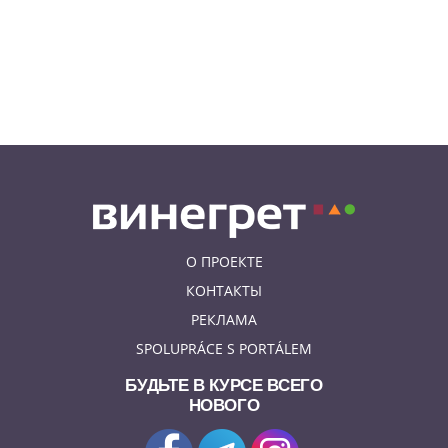
В Праге пройдет рыцарский
«Турнир королей»
06.08.26 18:14
НОВОСТИ ПРАГИ
В Праге очевидцы спасли
пенсионерку, упавшую на
рельсы в метро
О ПРОЕКТЕ
КОНТАКТЫ
РЕКЛАМА
SPOLUPRÁCE S PORTÁLEM
БУДЬТЕ В КУРСЕ ВСЕГО
НОВОГО