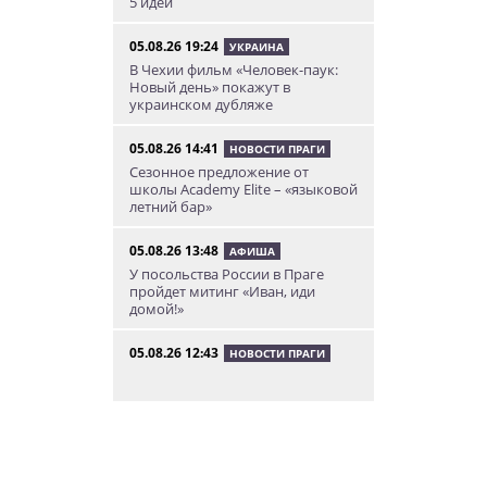
5 идей
05.08.26 19:24
УКРАИНА
В Чехии фильм «Человек-паук:
Новый день» покажут в
украинском дубляже
05.08.26 14:41
НОВОСТИ ПРАГИ
Сезонное предложение от
школы Academy Elite – «языковой
летний бар»
05.08.26 13:48
АФИША
У посольства России в Праге
пройдет митинг «Иван, иди
домой!»
05.08.26 12:43
НОВОСТИ ПРАГИ
Полиция завела уголовное дело
по факту ДТП с участием
депутата Филипа Турека
05.08.26 10:50
НОВОСТИ ПРАГИ
Томио Окамура ответил на