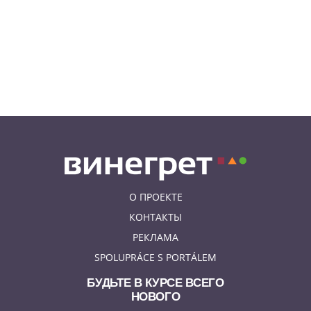
расистское оскорбление
украинского мигранта
05.08.26 8:53
КУРЬЕЗНЫЕ ИСТОРИИ
В Чехии пьяный мужчина
перелез двухметровый забор и
искупался в чужом бассейне
О ПРОЕКТЕ
КОНТАКТЫ
РЕКЛАМА
SPOLUPRÁCE S PORTÁLEM
БУДЬТЕ В КУРСЕ ВСЕГО
НОВОГО