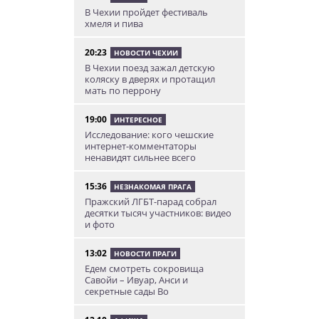
В Чехии пройдет фестиваль
хмеля и пива
20:23
НОВОСТИ ЧЕХИИ
В Чехии поезд зажал детскую
коляску в дверях и протащил
мать по перрону
19:00
ИНТЕРЕСНОЕ
Исследование: кого чешские
интернет-комментаторы
ненавидят сильнее всего
15:36
НЕЗНАКОМАЯ ПРАГА
Пражский ЛГБТ-парад собрал
десятки тысяч участников: видео
и фото
13:02
НОВОСТИ ПРАГИ
Едем смотреть сокровища
Савойи – Ивуар, Анси и
секретные сады Во