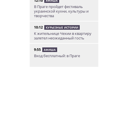
12:10
АФИША
В Праге пройдет фестиваль
украинской кухни, культуры и
творчества
10:12
КУРЬЕЗНЫЕ ИСТОРИИ
К жительнице Чехии в квартиру
залетел неожиданный гость
9:55
АФИША
Вход бесплатный: в Праге
пройдет трехдневная выставка-
ярмарка «Пражская книжная
башня»
9:30
ИНТЕРЕСНОЕ
Дополнительная скидка 10% и
другие бонусы от Fashion Arena
для читателей «Винегрета»
07.08.26 19:50
НЕЗНАКОМАЯ ПРАГА
В Праге вспоминают
сильнейшее наводнение 2002
года: фото и видео