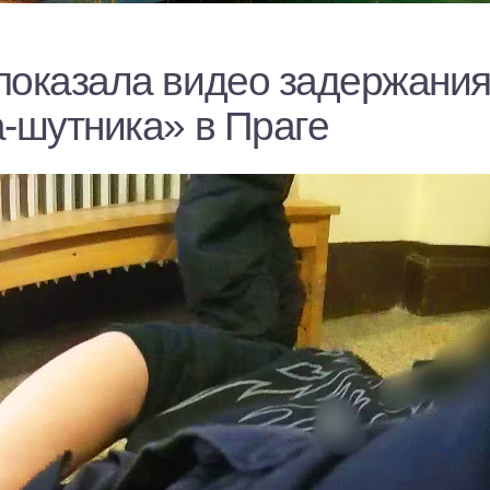
показала видео задержани
а-шутника» в Праге