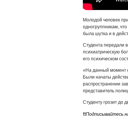
Молодой человек при
одногруппникам, что 
была шутка и в дейст
Студента передали в
психиатрическую бо
его психическом сос
«На данный момент о
Были начаты действ
распространении за
представитель поли
Студенту грозит до д
❗️❗️
Подписывайтесь на