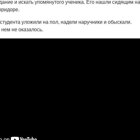
дание и искать упомянутого ученика. Его нашли сидящим н
оридоре.
тудента уложили на пол, надели наручники и обыскали.
 нем не оказалось.