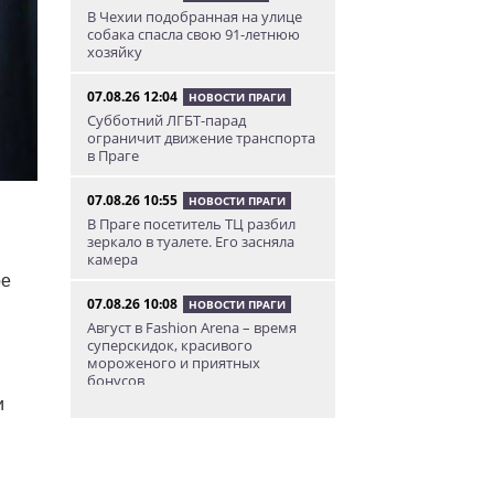
В Чехии подобранная на улице
собака спасла свою 91-летнюю
хозяйку
07.08.26 12:04
НОВОСТИ ПРАГИ
Субботний ЛГБТ-парад
ограничит движение транспорта
в Праге
07.08.26 10:55
НОВОСТИ ПРАГИ
В Праге посетитель ТЦ разбил
зеркало в туалете. Его засняла
камера
ре
07.08.26 10:08
НОВОСТИ ПРАГИ
Август в Fashion Arena – время
суперскидок, красивого
мороженого и приятных
бонусов
и
07.08.26 9:00
НОВОСТИ ПРАГИ
Уикенд по-итальянски: день
моря, солнца и купания в Каорле