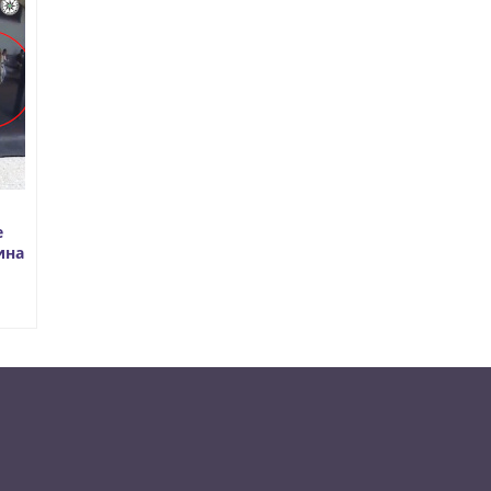
е
ина