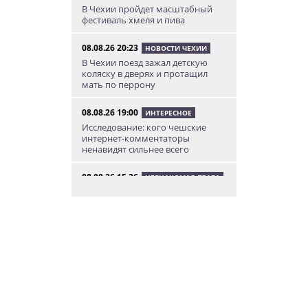
В Чехии пройдет масштабный
фестиваль хмеля и пива
08.08.26 20:23
НОВОСТИ ЧЕХИИ
В Чехии поезд зажал детскую
коляску в дверях и протащил
мать по перрону
08.08.26 19:00
ИНТЕРЕСНОЕ
Исследование: кого чешские
интернет-комментаторы
ненавидят сильнее всего
08.08.26 15:36
НЕЗНАКОМАЯ ПРАГА
Пражский ЛГБТ-парад собрал
десятки тысяч участников: видео
и фото
08.08.26 13:02
НОВОСТИ ПРАГИ
Едем смотреть сокровища
Савойи – Ивуар, Анси и
секретные сады Во
08.08.26 12:10
АФИША