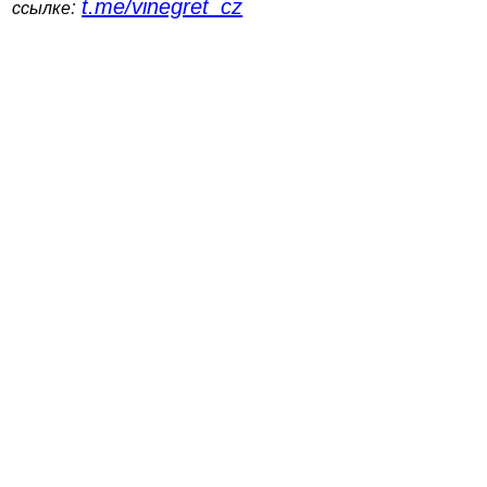
t.me/vinegret_cz
:
ссылке