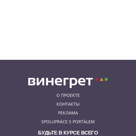
08.08.26 10:12
КУРЬЕЗНЫЕ ИСТОРИИ
К жительнице Чехии в квартиру
залетел неожиданный гость
08.08.26 9:55
АФИША
Вход бесплатный: в Праге
пройдет трехдневная выставка-
ярмарка «Пражская книжная
башня»
О ПРОЕКТЕ
КОНТАКТЫ
РЕКЛАМА
SPOLUPRÁCE S PORTÁLEM
БУДЬТЕ В КУРСЕ ВСЕГО