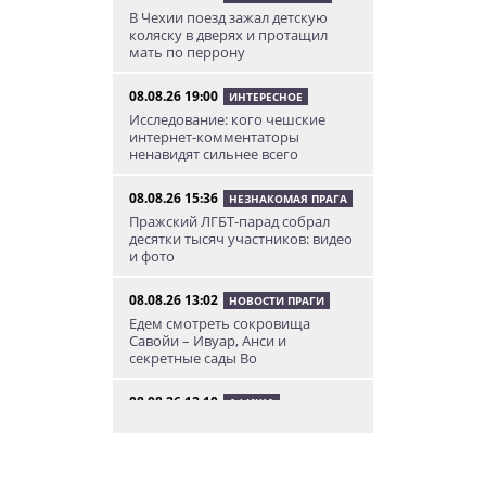
В Чехии поезд зажал детскую
коляску в дверях и протащил
мать по перрону
08.08.26 19:00
ИНТЕРЕСНОЕ
Исследование: кого чешские
интернет-комментаторы
ненавидят сильнее всего
08.08.26 15:36
НЕЗНАКОМАЯ ПРАГА
Пражский ЛГБТ-парад собрал
десятки тысяч участников: видео
и фото
08.08.26 13:02
НОВОСТИ ПРАГИ
Едем смотреть сокровища
Савойи – Ивуар, Анси и
секретные сады Во
08.08.26 12:10
АФИША
В Праге пройдет фестиваль
украинской кухни, культуры и
творчества