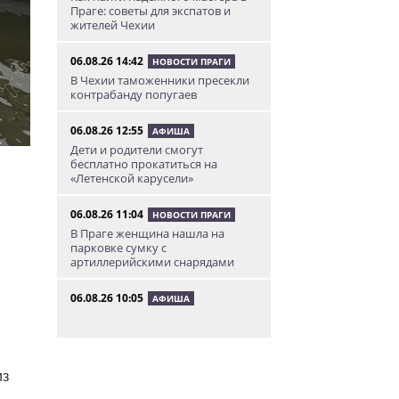
Праге: советы для экспатов и
жителей Чехии
06.08.26 14:42
НОВОСТИ ПРАГИ
В Чехии таможенники пресекли
контрабанду попугаев
06.08.26 12:55
АФИША
Дети и родители смогут
бесплатно прокатиться на
«Летенской карусели»
06.08.26 11:04
НОВОСТИ ПРАГИ
В Праге женщина нашла на
парковке сумку с
артиллерийскими снарядами
06.08.26 10:05
АФИША
В Праге пройдет фестиваль
нового цирка Letní Letná.
Многие выступления будут
бесплатными
из
06.08.26 8:04
НОВОСТИ ПРАГИ