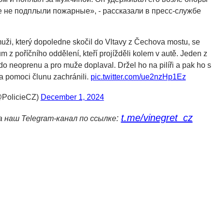
ке не подплыли пожарные», - рассказали в пресс-службе
muži, který dopoledne skočil do Vltavy z Čechova mostu, se
m z poříčního oddělení, kteří projížděli kolem v autě. Jeden z
 do neoprenu a pro muže doplaval. Držel ho na pilíři a pak ho s
a pomoci člunu zachránili.
pic.twitter.com/ue2nzHp1Ez
@PolicieCZ)
December 1, 2024
t.me/vinegret_cz
:
а наш Telegram-канал по ссылке