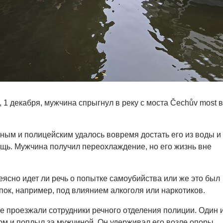
 1 декабря, мужчина спрыгнул в реку с моста Čechův most в
ым и полицейским удалось вовремя достать его из воды и
щь. Мужчина получил переохлаждение, но его жизнь вне
ясно идет ли речь о попытке самоубийства или же это был
ок, например, под влиянием алкоголя или наркотиков.
 проезжали сотрудники речного отделения полиции. Один 
юм и поплыл за мужчиной. Он удерживал его возле опоры