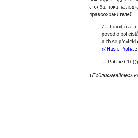
столба, пока на лод
правоохранителей.
Zachránit život 
povedlo policistů
nich se převlékl
@HasiciPraha
z
— Policie ČR (
❗️ Подписывайтесь н