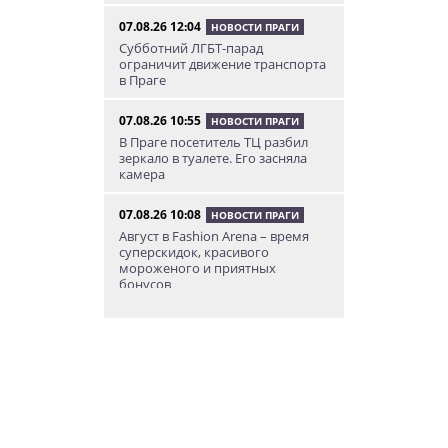
07.08.26 12:04
НОВОСТИ ПРАГИ
Субботний ЛГБТ-парад
ограничит движение транспорта
в Праге
07.08.26 10:55
НОВОСТИ ПРАГИ
В Праге посетитель ТЦ разбил
зеркало в туалете. Его засняла
камера
07.08.26 10:08
НОВОСТИ ПРАГИ
Август в Fashion Arena – время
суперскидок, красивого
мороженого и приятных
бонусов
07.08.26 9:00
НОВОСТИ ПРАГИ
Уикенд по-итальянски: день
моря, солнца и купания в Каорле
07.08.26 7:55
НОВОСТИ ПРАГИ
В Чехии иностранец пытался
подкупить полицейских