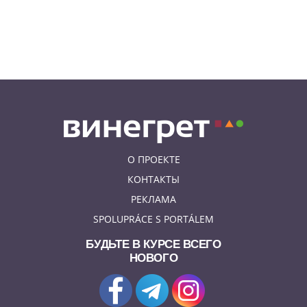
смешной суммой
06.08.26 23:43
УКРАИНА
В Чехии существенно смягчили
приговор украинцу,
бросившему «коктейль
Молотова» в дом с ребенком
О ПРОЕКТЕ
КОНТАКТЫ
РЕКЛАМА
SPOLUPRÁCE S PORTÁLEM
БУДЬТЕ В КУРСЕ ВСЕГО
НОВОГО